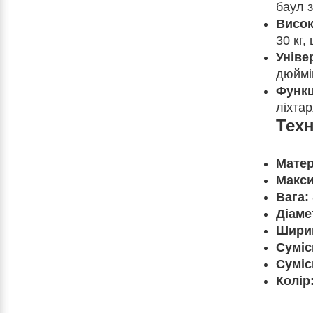
баул 
Висок
30 кг
Уніве
дюймі
Функц
ліхтар
Техн
Матер
Макси
Вага:
Діаме
Шири
Суміс
Суміс
Колір