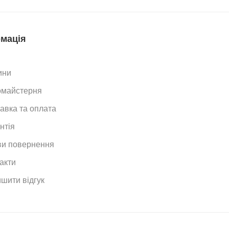
мація
ини
омайстерня
авка та оплата
нтія
и повернення
акти
шити відгук