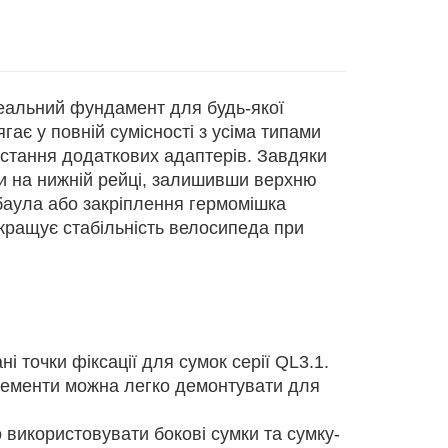
еальний фундамент для будь-якої
ає у повній сумісності з усіма типами
ристання додаткових адаптерів. Завдяки
ки на нижній рейці, залишивши верхню
аула або закріплення гермомішка
кращує стабільність велосипеда при
 точки фіксації для сумок серії QL3.1.
елементи можна легко демонтувати для
використовувати бокові сумки та сумку-