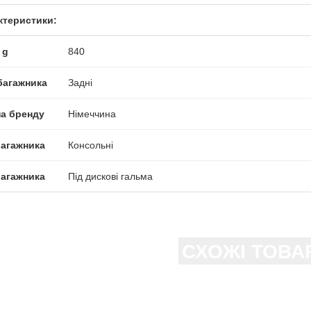
ктеристики:
 g
840
багажника
Задні
на бренду
Німеччина
багажника
Консольні
багажника
Під дискові гальма
СХОЖІ ТОВА