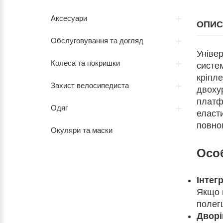
Аксесуари
ОПИС
Обслуговування та догляд
Уніве
Колеса та покришки
систем
кріпле
Захист велосипедиста
двохур
платф
Одяг
еласт
повно
Окуляри та маски
Особ
Інтег
Якщо 
полегш
Дворі