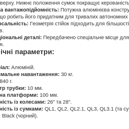
зверху. Нижнє положення сумок покращує керованість
а вантажопідйомність:
Потужна алюмінієва констру
, що робить його придатним для тривалих автономних
рсальність:
Геометрія стійок підходить для більшості
в.
іональні деталі:
Передбачено спеціальне місце для 
я.
ічні параметри:
іал:
Алюміній.
мальне навантаження:
30 кг.
840 г.
тр трубки:
10 мм.
на платформи:
100 мм.
ність із колесами:
26" та 28".
ність із сумками:
QL1, QL2, QL2.1, QL3, QL3.1 (та су
:
Black (чорний).