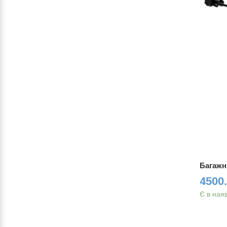
ck
Багажник алюм. на верхнi пір'я
Багажни
KAIWEI KW-667-01
4500.
850 грн.
Є в ная
Є в наявності