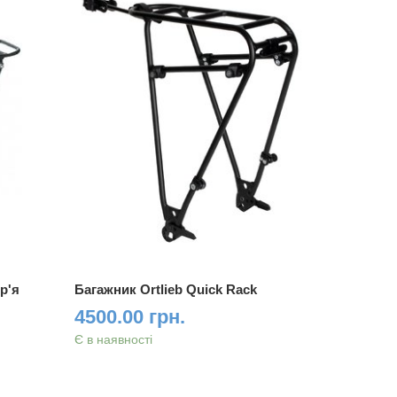
р'я
Багажник Ortlieb Quick Rack
Багажник 
KAIWEI K
4500.00 грн.
850 гр
Є в наявності
Є в наявно