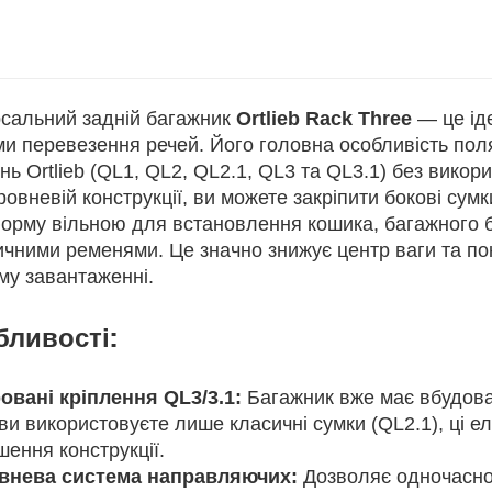
рсальний задній багажник
Ortlieb Rack Three
— це ід
и перевезення речей. Його головна особливість поляг
нь Ortlieb (QL1, QL2, QL2.1, QL3 та QL3.1) без вико
овневій конструкції, ви можете закріпити бокові сум
орму вільною для встановлення кошика, багажного б
ичними ременями. Це значно знижує центр ваги та по
му завантаженні.
ливості:
ровані кріплення QL3/3.1:
Багажник вже має вбудовані
ви використовуєте лише класичні сумки (QL2.1), ці 
ення конструкції.
внева система направляючих:
Дозволяє одночасно 