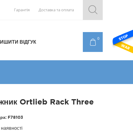
Гарантія
Доставка та оплата
0
ИШИТИ ВІДГУК
жник Ortlieb Rack Three
ара:
F78103
 наявності