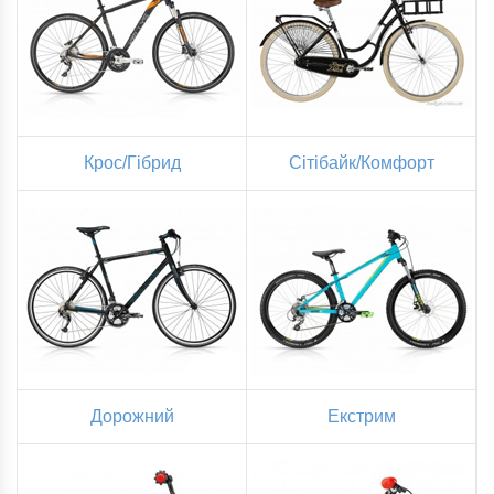
Крос/Гібрид
Сітібайк/Комфорт
Дорожний
Екстрим