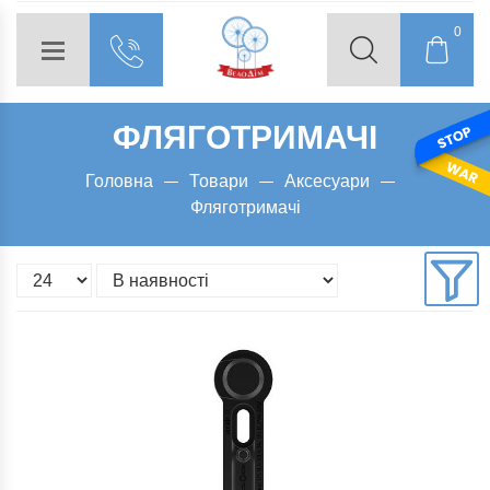
0
ФЛЯГОТРИМАЧІ
Головна
Товари
Аксесуари
Фляготримачі