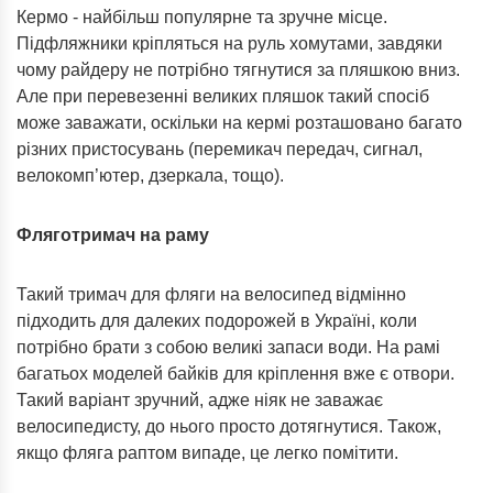
Кермо - найбільш популярне та зручне місце.
Підфляжники кріпляться на руль хомутами, завдяки
чому райдеру не потрібно тягнутися за пляшкою вниз.
Але при перевезенні великих пляшок такий спосіб
може заважати, оскільки на кермі розташовано багато
різних пристосувань (перемикач передач, сигнал,
велокомп’ютер, дзеркала, тощо).
Фляготримач на раму
Такий тримач для фляги на велосипед відмінно
підходить для далеких подорожей в Україні, коли
потрібно брати з собою великі запаси води. На рамі
багатьох моделей байків для кріплення вже є отвори.
Такий варіант зручний, адже ніяк не заважає
велосипедисту, до нього просто дотягнутися. Також,
якщо фляга раптом випаде, це легко помітити.