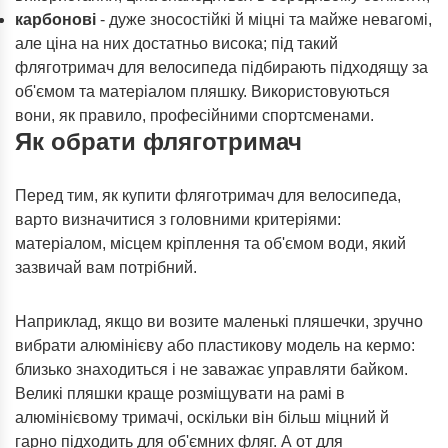
карбонові
- дуже зносостійкі й міцні та майже невагомі,
але ціна на них достатньо висока; під такий
фляготримач для велосипеда підбирають підходящу за
об'ємом та матеріалом пляшку. Використовуються
вони, як правило, професійними спортсменами.
Як обрати фляготримач
Перед тим, як купити фляготримач для велосипеда,
варто визначитися з головними критеріями:
матеріалом, місцем кріплення та об'ємом води, який
зазвичай вам потрібний.
Наприклад, якщо ви возите маленькі пляшечки, зручно
вибрати алюмінієву або пластикову модель на кермо:
близько знаходиться і не заважає управляти байком.
Великі пляшки краще розміщувати на рамі в
алюмінієвому тримачі, оскільки він більш міцний й
гарно підходить для об'ємних фляг. А от для