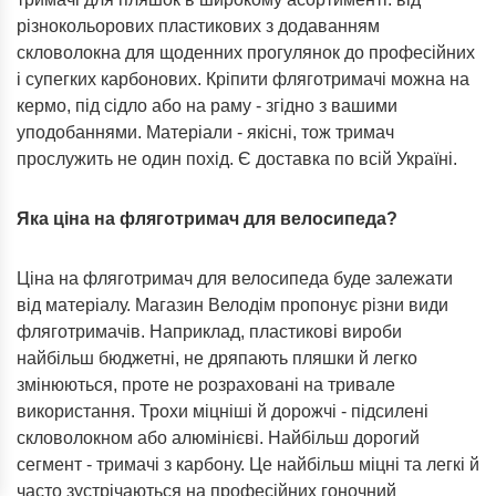
різнокольорових пластикових з додаванням
скловолокна для щоденних прогулянок до професійних
і супегких карбонових. Кріпити фляготримачі можна на
кермо, під сідло або на раму - згідно з вашими
уподобаннями. Матеріали - якісні, тож тримач
прослужить не один похід. Є доставка по всій Україні.
Яка ціна на фляготримач для велосипеда?
Ціна на фляготримач для велосипеда буде залежати
від матеріалу. Магазин Велодім пропонує різни види
фляготримачів. Наприклад, пластикові вироби
найбільш бюджетні, не дряпають пляшки й легко
змінюються, проте не розраховані на тривале
використання. Трохи міцніші й дорожчі - підсилені
скловолокном або алюмінієві. Найбільш дорогий
сегмент - тримачі з карбону. Це найбільш міцні та легкі й
часто зустрічаються на професійних гоночний