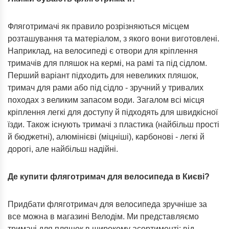
Фляготримачі як правило розрізняються місцем
розташування та матеріалом, з якого вони виготовлені.
Наприклад, на велосипеді є отвори для кріплення
тримачів для пляшок на кермі, на рамі та під сідлом.
Перший варіант підходить для невеликих пляшок,
тримач для рами або під сідло - зручний у тривалих
походах з великим запасом води. Загалом всі місця
кріплення легкі для доступу й підходять для швидкісної
їзди. Також існують тримачі з пластика (найбільш прості
й бюджетні), алюмінієві (міцніші), карбонові - легкі й
дорогі, але найбільш надійні.
Де купити фляготримач для велосипеда в Києві?
Придбати фляготримач для велосипеда зручніше за
все можна в магазині Велодім. Ми представляємо
тримачі для пляшок в широкому асортименті: від