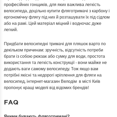
професійних гонщиків, для яких важлива легкість
велосипеда, доцільно купити фляготримачі з карбону і
ергономічну флягу під них й розташувати їх під сідлом
або на рамі. Цей матеріал міцний і водночас дуже
легкий.
Придбати велосипедні тримачі для пляшок варто по
декільком причинам: зручність, відсутність потреби
брати із собою рюкзак або сумку для води, простота
використання та легкість конструкції - вони майже не
додають ваги самому велосипеду. Тож якщо вам
потрібні якісні та недорогі кріплення для фляги на
велосипед, інтернет-магазин Велодім в місті Київ
пропонує кращі моделі від відомих брендів!
FAQ
Якими бувають фляготримачі?