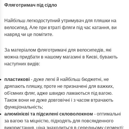
Фляготримач під сідло
Найбільш легкодоступний утримувач для пляшки на
велосипед. Але при втраті фляги під час катання, ви
навряд чи це помітите.
За матеріалом фляготримачі для велосипедів, які
можна придбати в нашому магазині в Києві, бувають
наступних видів:
пластикові
- дуже легкі й найбільш бюджетні, не
дряпають пляшку, проте не призначені для важких,
об'ємних фляг, адже швидко ламаються під вагою.
Також вони не дуже довговічні і з часом втрачають
функціональність;
алюмінієві та підсилені скловолокном
- оптимальні
за вагою та міцністю, підходять для повсякденного
використання, ціна знаходиться в середньому сегменті;