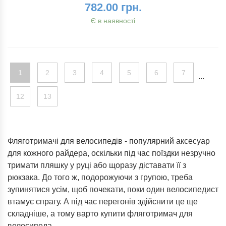
782.00 грн.
Є в наявності
1
2
3
4
5
6
7
...
12
13
Фляготримачі для велосипедів - популярний аксесуар
для кожного райдера, оскільки під час поїздки незручно
тримати пляшку у руці або щоразу діставати її з
рюкзака. До того ж, подорожуючи з групою, треба
зупинятися усім, щоб почекати, поки один велосипедист
втамує спрагу. А під час перегонів здійснити це ще
складніше, а тому варто купити фляготримач для
велосипеда.