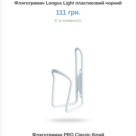
Фляготримач Longus Light пластиковий чорний
111 грн.
Є в наявності
Фляготримач PRO Classic білий