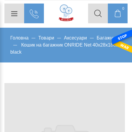
0
Головна
Товари
Аксесуари
Багажники
Кошик на багажник ONRIDE Net 40x28x18см
black