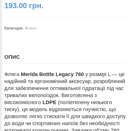
193.00 грн.
Категорія:
Фляги
ОПИС
Фляга
Merida Bottle Legacy 760
у розмірі L — це
надійний та ергономічний аксесуар, розроблений
для забезпечення оптимальної гідратації під час
тривалих велопоїздок. Виготовлена з
високоякісного
LDPE
(поліетилену низького
тиску), ця модель відрізняється гнучкістю, що
дозволяє легко стискати її для швидкого доступу
до води чи спортивних напоїв без необхідності
відкривати клапан руками. Завдяки об’єму 760