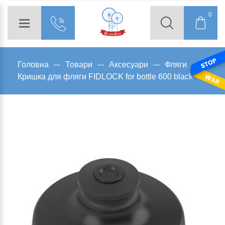
0
Головна
Товари
Аксесуари
Фляги
Кришка для фляги FIDLOCK for bottle 600 black