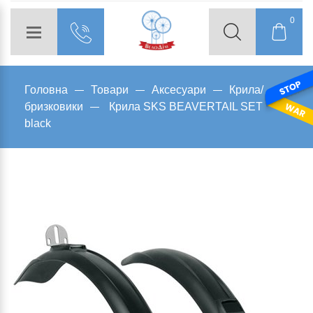
0
Головна
Товари
Аксесуари
Крила/
бризковики
Крила SKS BEAVERTAIL SET
black