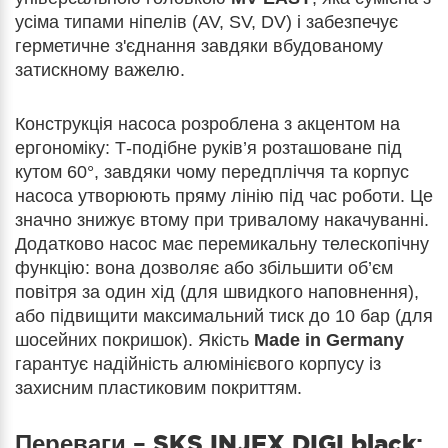
усіма типами ніпелів (AV, SV, DV) і забезпечує
герметичне з'єднання завдяки вбудованому
затискному важелю.
Конструкція насоса розроблена з акцентом на
ергономіку: Т-подібне руків’я розташоване під
кутом 60°, завдяки чому передпліччя та корпус
насоса утворюють пряму лінію під час роботи. Це
значно знижує втому при тривалому накачуванні.
Додатково насос має перемикальну телескопічну
функцію: вона дозволяє або збільшити об’єм
повітря за один хід (для швидкого наповнення),
або підвищити максимальний тиск до 10 бар (для
шосейних покришок). Якість
Made in Germany
гарантує надійність алюмінієвого корпусу із
захисним пластиковим покриттям.
Переваги –
SKS INJEX DIGI black
: