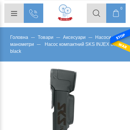
0
Головна
Товари
Аксесуари
Насоси та
манометри
Насос компактний SKS INJEX DIGI
black