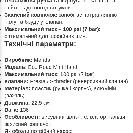
Пластикова ручка та корпус:
легка вага та
стійкість до погодних умов.
Захисний ковпачок:
запобігає потраплянню
пилу та бруду у клапан.
Максимальний тиск – 100 psi (7 bar):
оптимальний для шосейних шин.
Технічні параметри:
Виробник:
Merida
Модель:
Eco Road Mini Hand
Максимальний тиск:
100 psi (7 bar)
Клапани:
Presta / Schrader (реверсивний клапан)
Матеріал:
пластик (ручка і корпус), алюміній
(важіль)
Довжина:
22,5 см
Вага:
136 г
Особливості:
висувний шланг, фіксатор пальця,
захисний ковпачок
Як
обрати потрібний насос: