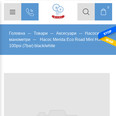
0
Головна
Товари
Аксесуари
Насоси та
манометри
Насос Merida Eco Road Mini Hand
100psi (7bar) black/white