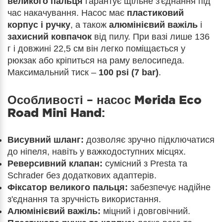
великого пальця
гарантує щільне з'єднання під
час накачування. Насос має
пластиковий
корпус і ручку
, а також
алюмінієвий важіль
і
захисний ковпачок
від пилу. При вазі лише 136
г і довжині 22,5 см він легко поміщається у
рюкзак або кріпиться на раму велосипеда.
Максимальний тиск –
100 psi (7 bar)
.
Особливості –
насос Merida Eco
Road Mini Hand
:
Висувний шланг:
дозволяє зручно підключатися
до ніпеля, навіть у важкодоступних місцях.
Реверсивний клапан:
сумісний з Presta та
Schrader без додаткових адаптерів.
Фіксатор великого пальця:
забезпечує надійне
з'єднання та зручність використання.
Алюмінієвий важіль:
міцний і довговічний.