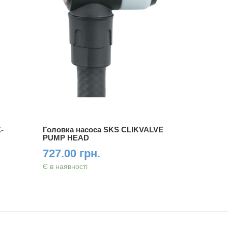
-
Головка насоса SKS CLIKVALVE
Насос пі
PUMP HEAD
AIRKOMP
black
727.00 грн.
2115.0
Є в наявності
Є в наявно