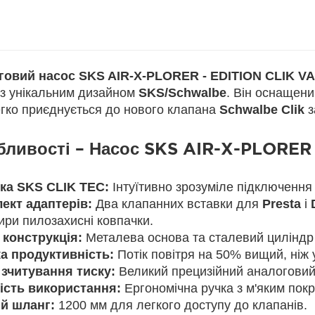
говий насос SKS AIR-X-PLORER - EDITION CLIK VA
 з унікальним дизайном
SKS/Schwalbe
. Він оснащен
егко приєднується до нового клапана
Schwalbe Clik
з
бливості – Насос SKS AIR-X-PLORER
ка SKS CLIK TEC:
Інтуїтивно зрозуміле підключення 
ект адаптерів:
Два клапанних вставки для
Presta
і
ири пилозахисні ковпачки.
 конструкція:
Металева основа та сталевий циліндр д
а продуктивність:
Потік повітря на 50% вищий, ніж 
 зчитування тиску:
Великий прецизійний аналоговий
ість використання:
Ергономічна ручка з м'яким пок
й шланг:
1200 мм для легкого доступу до клапанів.