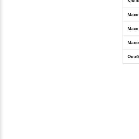
Краї
Макс
Макс
Мано
Особ