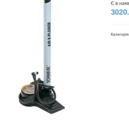
Є в ная
3020.
Категорі