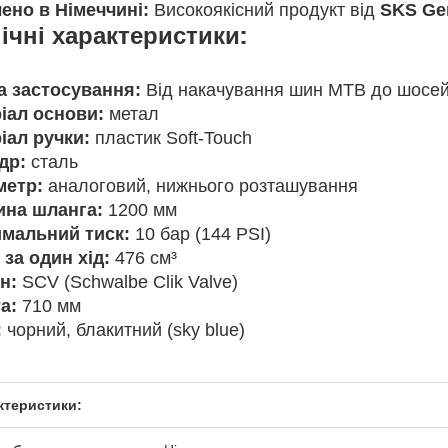
ено в Німеччині:
Високоякісний продукт від
SKS Ge
ічні характеристики:
 застосування:
Від накачування шин MTB до шосей
іал основи:
метал
іал ручки:
пластик Soft-Touch
др:
сталь
етр:
аналоговий, нижнього розташування
на шланга:
1200 мм
мальний тиск:
10 бар (144 PSI)
 за один хід:
476 см³
н:
SCV (Schwalbe Clik Valve)
а:
710 мм
:
чорний, блакитний (sky blue)
ктеристики: