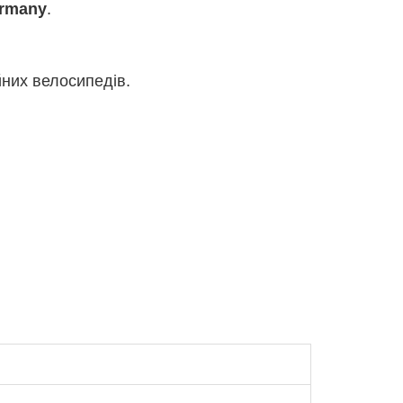
rmany
.
них велосипедів.