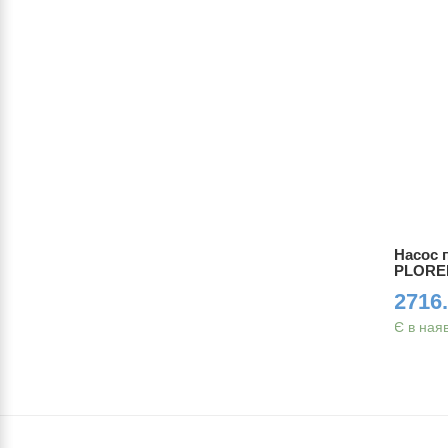
0 black
Насос підлоговий SKS
Насос 
AIRKOMPRESSOR 10.0 black
PLORER
2412.00 грн.
2716.
Є в наявності
Є в ная