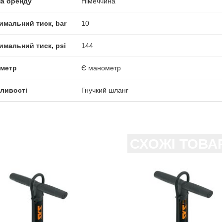
на бренду
Німеччина
имальний тиск, bar
10
имальний тиск, psi
144
метр
Є манометр
ливості
Гнучкий шланг
СХОЖІ ТОВА