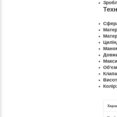
Зробл
Техн
Сфера
Матер
Матер
Цилін
Маном
Довжи
Макси
Об’єм
Клапа
Висот
Колір
Хара