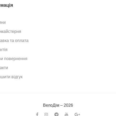
мація
ини
омайстерня
авка та оплата
нтія
и повернення
акти
шити відгук
ВелоДiм – 2026