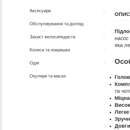
Аксесуари
ОПИС
Обслуговування та догляд
Підло
Захист велосипедиста
насос
яка л
Колеса та покришки
Осо
Одяг
Окуляри та маски
Голов
Компл
та чот
Міцна
Висок
Легке
Зручн
Довги