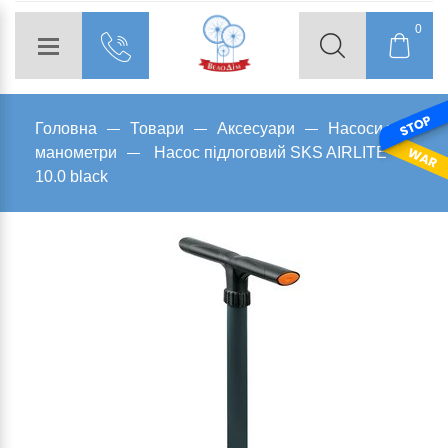
0
Головна
Товари
Аксесуари
Насоси та
манометри
Насос підлоговий SKS AIRLITE
10.0 black