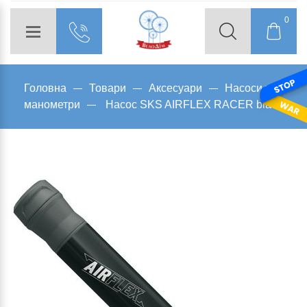
0
Головна
Товари
Аксесуари
Насоси та
манометри
Насос SKS AIRFLEX RACER black