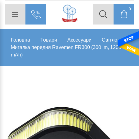
0
Головна
Товари
Аксесуари
Світло
Мигалка передня Ravemen FR300 (300 lm, 1200
mAh)