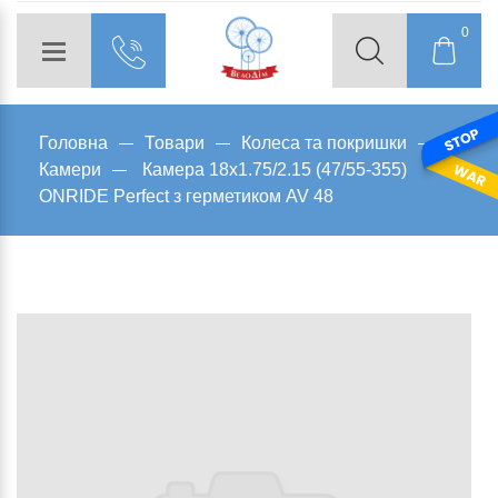
0
Головна
Товари
Колеса та покришки
Камери
Камера 18x1.75/2.15 (47/55-355)
ONRIDE Perfect з герметиком AV 48