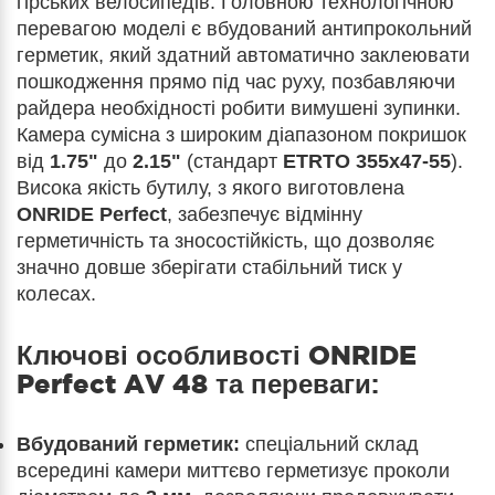
гірських велосипедів. Головною технологічною
перевагою моделі є вбудований антипрокольний
герметик, який здатний автоматично заклеювати
пошкодження прямо під час руху, позбавляючи
райдера необхідності робити вимушені зупинки.
Камера сумісна з широким діапазоном покришок
від
1.75"
до
2.15"
(стандарт
ETRTO 355х47-55
).
Висока якість бутилу, з якого виготовлена
ONRIDE Perfect
, забезпечує відмінну
герметичність та зносостійкість, що дозволяє
значно довше зберігати стабільний тиск у
колесах.
Ключові особливості
ONRIDE
Perfect AV 48
та переваги:
Вбудований герметик:
спеціальний склад
всередині камери миттєво герметизує проколи