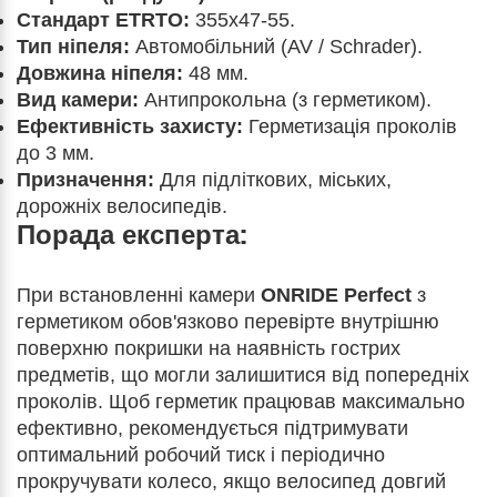
Стандарт ETRTO:
355х47-55.
Тип ніпеля:
Автомобільний (AV / Schrader).
Довжина ніпеля:
48 мм.
Вид камери:
Антипрокольна (з герметиком).
Ефективність захисту:
Герметизація проколів
до 3 мм.
Призначення:
Для підліткових, міських,
дорожніх велосипедів.
Порада експерта:
При встановленні камери
ONRIDE Perfect
з
герметиком обов'язково перевірте внутрішню
поверхню покришки на наявність гострих
предметів, що могли залишитися від попередніх
проколів. Щоб герметик працював максимально
ефективно, рекомендується підтримувати
оптимальний робочий тиск і періодично
прокручувати колесо, якщо велосипед довгий