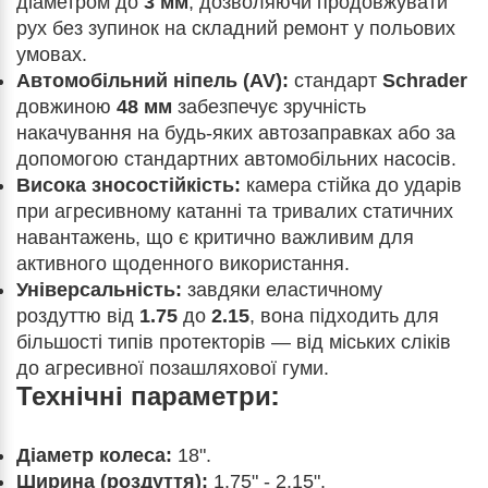
діаметром до
3 мм
, дозволяючи продовжувати
рух без зупинок на складний ремонт у польових
умовах.
Автомобільний ніпель (AV):
стандарт
Schrader
довжиною
48 мм
забезпечує зручність
накачування на будь-яких автозаправках або за
допомогою стандартних автомобільних насосів.
Висока зносостійкість:
камера стійка до ударів
при агресивному катанні та тривалих статичних
навантажень, що є критично важливим для
активного щоденного використання.
Універсальність:
завдяки еластичному
роздуттю від
1.75
до
2.15
, вона підходить для
більшості типів протекторів — від міських сліків
до агресивної позашляхової гуми.
Технічні параметри:
Діаметр колеса:
18".
Ширина (роздуття):
1.75" - 2.15".