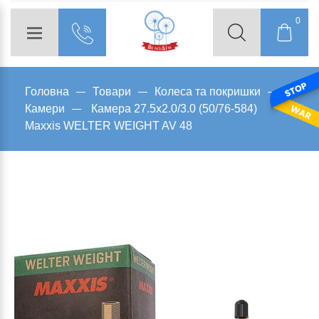
0
Головна
Товари
Колеса та покришки
Камери
Камера 27.5x2.0/3.0 (50/76-584)
Maxxis WELTER WEIGHT AV 48