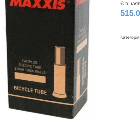
Є в ная
515.0
Категорі