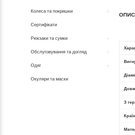
Колеса та покришки
ОПИС
Сертифікати
Рюкзаки та сумки
Хара
Обслуговування та догляд
Вигн
Одяг
Діам
Окуляри та маски
Довж
З ге
Краї
Мате