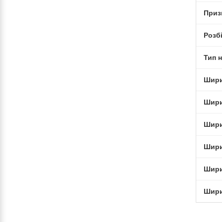
Приз
Розб
Тип н
Шир
Шир
Шир
Шир
Шир
Шир