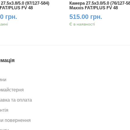
27.5x3.8/5.0 (97/127-584)
Камера 27.5x3.0/5.0 (76/127-5
 FAT/PLUS FV 48
Maxxis FAT/PLUS FV 48
0 грн.
515.00 грн.
азині
Є в наявності
мація
ини
омайстерня
авка та оплата
нтія
и повернення