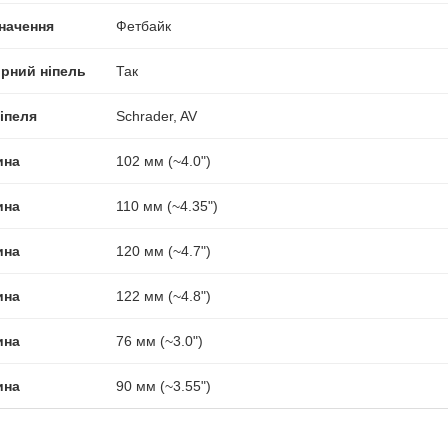
начення
Фетбайк
ірний ніпель
Так
іпеля
Schrader, AV
ина
102 мм (~4.0")
ина
110 мм (~4.35")
ина
120 мм (~4.7")
ина
122 мм (~4.8")
ина
76 мм (~3.0")
ина
90 мм (~3.55")