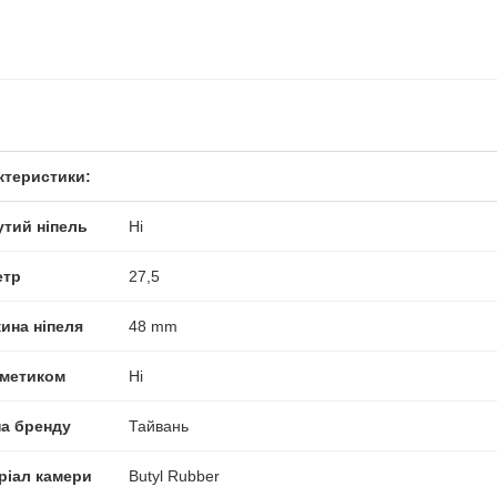
ктеристики:
утий ніпель
Ні
етр
27,5
ина ніпеля
48 mm
рметиком
Ні
на бренду
Тайвань
ріал камери
Butyl Rubber