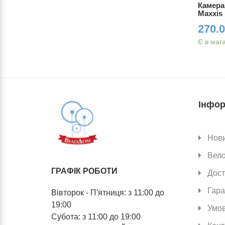
 2.50
Камера Mitas 26" x 1.75 - 2.50 (47/62 -
Камера 
559) AV 40мм
Maxxis
190 грн.
270.0
Є в наявності
Є в маг
Інфор
Нов
Вел
ГРАФІК РОБОТИ
Дост
Гара
Вівторок - П'ятниця: з 11:00 до
19:00
Умов
Субота: з 11:00 до 19:00