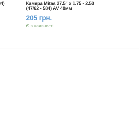
84)
Камера Mitas 27.5" x 1.75 - 2.50
Камера Rub
(47/62 - 584) AV 48мм
(47/62 - 5
205 грн.
195 гр
Є в наявності
Є в наявно