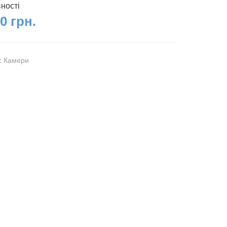
вності
0 грн.
я:
Камери