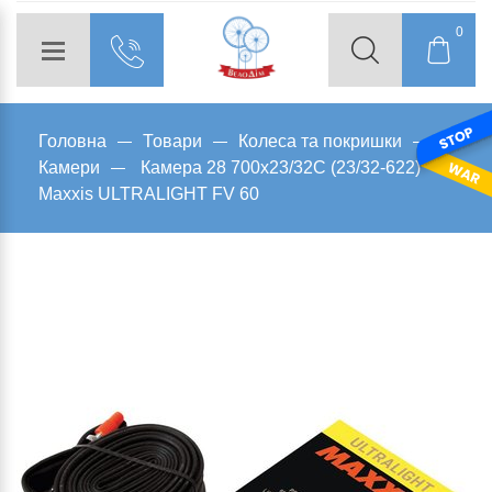
0
Головна
Товари
Колеса та покришки
Камери
Камера 28 700x23/32C (23/32-622)
Maxxis ULTRALIGHT FV 60