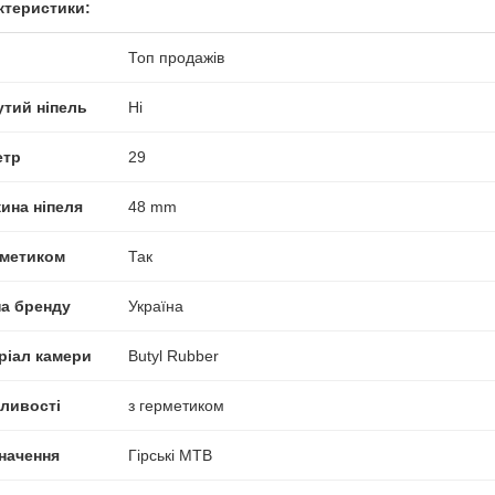
ктеристики:
Топ продажів
утий ніпель
Ні
етр
29
ина ніпеля
48 mm
рметиком
Так
на бренду
Україна
ріал камери
Butyl Rubber
ливості
з герметиком
начення
Гірські MTB