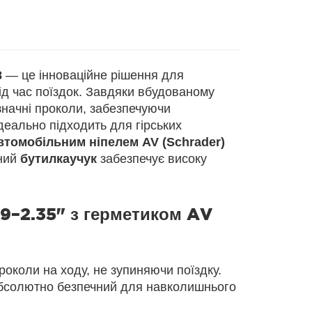
8
— це інноваційне рішення для
під час поїздок. Завдяки вбудованому
начні проколи, забезпечуючи
деально підходить для гірських
втомобільним ніпелем AV (Schrader)
сний
бутилкаучук
забезпечує високу
9–2.35" з герметиком AV
роколи на ходу, не зупиняючи поїздку.
абсолютно безпечний для навколишнього