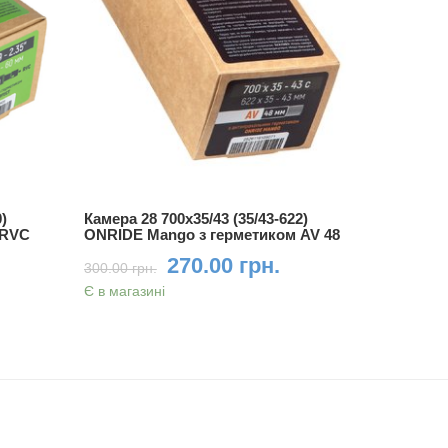
)
Камера 28 700x35/43 (35/43-622)
Камера 29
 RVC
ONRIDE Mango з герметиком AV 48
ONRIDE з
270.00 грн.
300.00 грн.
310.00 грн
Є в магазині
Є в магази