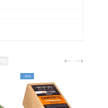
РИ
-10%
-10%