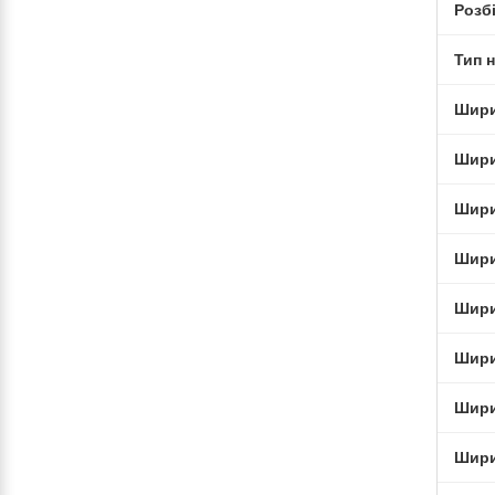
Розб
Тип н
Шир
Шир
Шир
Шир
Шир
Шир
Шир
Шир