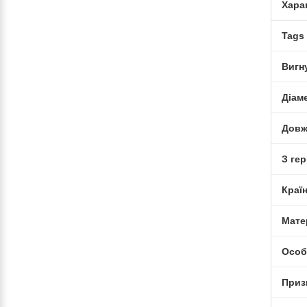
Хара
Tags
Вигн
Діам
Довж
З ге
Краї
Мате
Особ
Приз