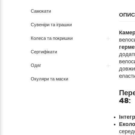
Самокати
ОПИС
Сувеніри та іграшки
Камер
Колеса та покришки
велоси
герме
Сертифікати
додатк
велоси
Одяг
довжин
еласти
Окуляри та маски
Пер
48
:
Інтег
Еколо
серед