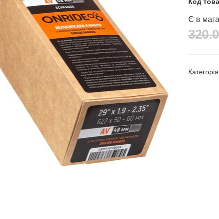
Код тов
Є в мага
320.0
Категорі