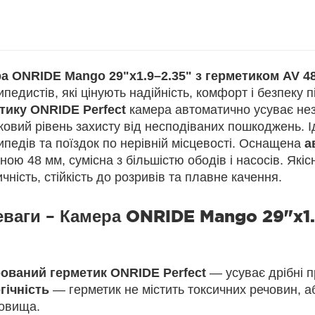
а ONRIDE Mango 29"x1.9–2.35" з герметиком AV 4
педистів, які цінують надійність, комфорт і безпеку 
тику ONRIDE Perfect
камера автоматично усуває нез
овий рівень захисту від несподіваних пошкоджень. І
педів та поїздок по нерівній місцевості. Оснащена
а
ою 48 мм, сумісна з більшістю ободів і насосів. Які
чність, стійкість до розривів та плавне качення.
еваги –
Камера ONRIDE Mango 29"x1.
рований герметик ONRIDE Perfect
— усуває дрібні п
гічність
— герметик не містить токсичних речовин, 
овища.