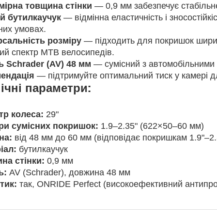
мірна товщина стінки
— 0,9 мм забезпечує стабільн
й бутилкаучук
— відмінна еластичність і зносостійкіс
них умовах.
рсальність розміру
— підходить для покришок ширин
ий спектр MTB велосипедів.
ь Schrader (AV) 48 мм
— сумісний з автомобільними 
ендація
— підтримуйте оптимальний тиск у камері д
ічні параметри:
тр колеса:
29"
ри сумісних покришок:
1.9–2.35" (622×50–60 мм)
на:
від 48 мм до 60 мм (відповідає покришкам 1.9"–2.
іал:
бутилкаучук
на стінки:
0,9 мм
ь:
AV (Schrader), довжина 48 мм
тик:
так, ONRIDE Perfect (високоефективний антипр