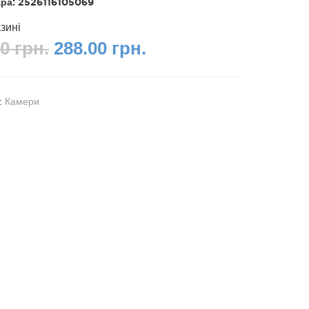
ара:
2526116105069
зині
0 грн.
288.00 грн.
я:
Камери