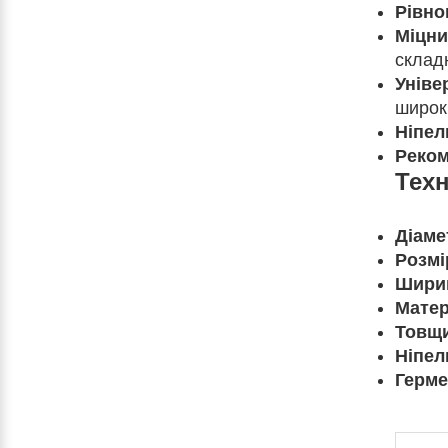
Рівно
Міцни
склад
Уніве
широк
Ніпел
Реком
Техн
Діаме
Розмі
Шири
Матер
Товщи
Ніпел
Герме