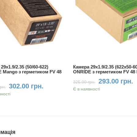
29x1.9/2.35 (50/60-622)
Камера 29x1.9/2.35 (622x50-60
 Mango з герметиком FV 48
ONRIDE з герметиком FV 48
293.00 грн.
325.00 грн.
302.00 грн.
рн.
Є в наявності
вності
мація