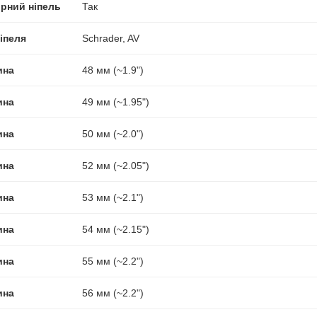
ірний ніпель
Так
іпеля
Schrader, AV
ина
48 мм (~1.9")
ина
49 мм (~1.95")
ина
50 мм (~2.0")
ина
52 мм (~2.05")
ина
53 мм (~2.1")
ина
54 мм (~2.15")
ина
55 мм (~2.2")
ина
56 мм (~2.2")