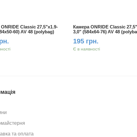
ONRIDE Classic 27,5"x1.9-
Камера ONRIDE Classic 27,5"
584x50-60) AV 48 (polybag)
3,0" (584x64-76) AV 48 (polyb
рн.
195 грн.
вності
Є в наявності
мація
ини
омайстерня
авка та оплата