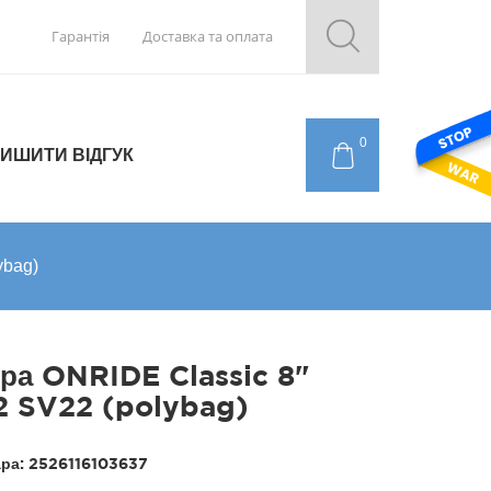
Гарантія
Доставка та оплата
0
ИШИТИ ВІДГУК
ybag)
ра ONRIDE Classic 8"
2 SV22 (polybag)
ара:
2526116103637