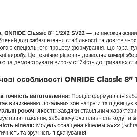
ра
ONRIDE Classic 8" 1/2X2 SV22
— це високоякісний 
лений для забезпечення стабільності та довговічнос
огою спеціального процесу формування, що гарантує 
ні виробу. Це технічне рішення дозволяє камері збері
ю та демонструвати високу стійкість до тривалих стис
чові особливості
ONRIDE Classic 8"
а точність виготовлення:
Процес формування забез
гає виникненню локальних зон напруги та підвищує з
альні робочі якості:
Завдяки стабільним характери
мує навантаження, забезпечуючи плавність ходу та з
ність ніпеля:
Модель оснащена ніпелем
SV22
(Schra
ичність та зручність підкачування.