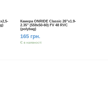
x2,5-
Камера ONRIDE Classic 26"x1.9-
Камера ON
ag)
2.35" (559x50-60) FV 48 RVC
FV 48 мм 
(polybag)
155 гр
165 грн.
Є в наявно
Є в наявності