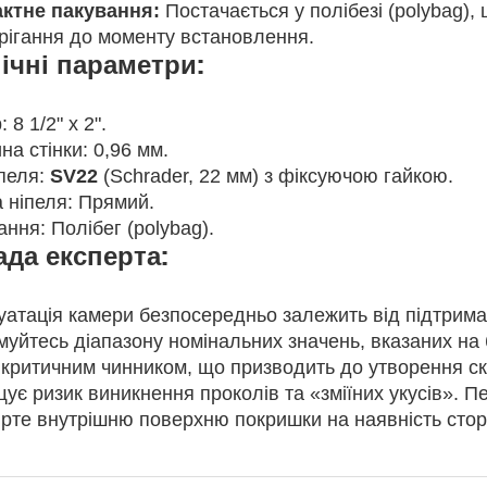
ктне пакування:
Постачається у полібезі (polybag),
ерігання до моменту встановлення.
ічні параметри:
 8 1/2" x 2".
а стінки: 0,96 мм.
іпеля:
SV22
(Schrader, 22 мм) з фіксуючою гайкою.
 ніпеля: Прямий.
ння: Полібег (polybag).
да експерта:
уатація камери безпосередньо залежить від підтрима
муйтесь діапазону номінальних значень, вказаних на 
 критичним чинником, що призводить до утворення ск
ує ризик виникнення проколів та «зміїних укусів». 
ірте внутрішню поверхню покришки на наявність стор