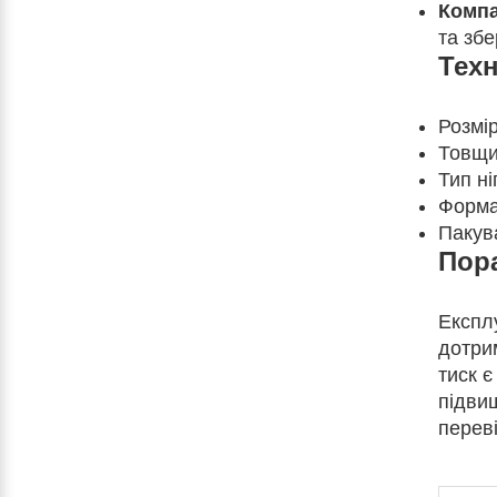
Компа
та зб
Техн
Розмір:
Товщин
Тип н
Форма
Пакува
Пора
Експл
дотри
тиск є
підвищ
перев