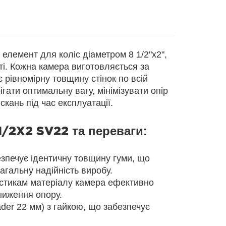
елемент для коліс діаметром 8 1/2"x2",
ті. Кожна камера виготовляється за
рівномірну товщину стінок по всій
гати оптимальну вагу, мінімізувати опір
кань під час експлуатації.
 1/2X2 SV22
та переваги:
печує ідентичну товщину гуми, що
агальну надійність виробу.
стикам матеріалу камера ефективно
ниження опору.
der 22 мм) з гайкою, що забезпечує