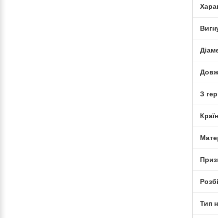
Хара
Вигн
Діам
Довж
З ге
Краї
Мате
Приз
Розб
Тип н