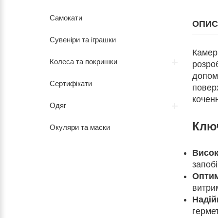
Самокати
ОПИС
Сувеніри та іграшки
Каме
Колеса та покришки
розроб
допом
Сертифікати
поверх
коченн
Одяг
Клю
Окуляри та маски
Висок
запобі
Оптим
витри
Надій
гермет