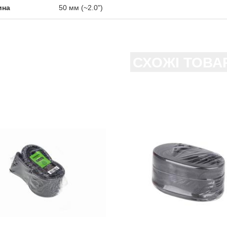
ина
50 мм (~2.0")
СХОЖІ ТОВА