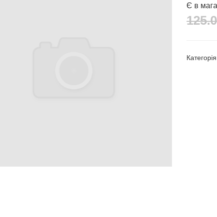
Є в мага
125.0
Категорі