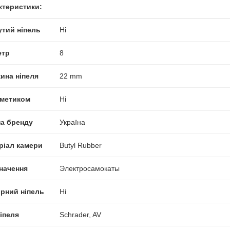
ктеристики:
утий ніпель
Ні
етр
8
ина ніпеля
22 mm
рметиком
Ні
на бренду
Україна
ріал камери
Butyl Rubber
начення
Электросамокаты
ірний ніпель
Ні
іпеля
Schrader, AV