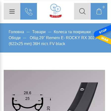
0
Головна
Товари
Колеса та покришки
Ободи
Обід 29'' Remerx E- ROCKY RX 3025
(622x25 mm) 36H піст. FV black