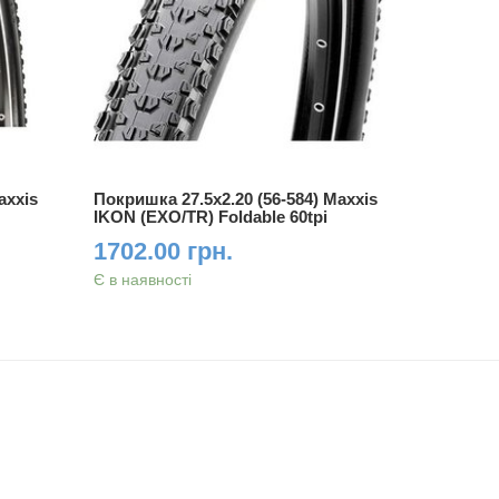
axxis
Покришка 27.5x2.20 (56-584) Maxxis
Покришка 
IKON (EXO/TR) Foldable 60tpi
CROSSMA
1702.00 грн.
966.00
Є в наявності
Є в наявно