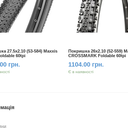
а 27.5x2.10 (53-584) Maxxis
Покришка 26x2.10 (52-559) M
ldable 60tpi
CROSSMARK Foldable 60tpi
00 грн.
1104.00 грн.
вності
Є в наявності
мація
ини