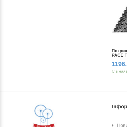
4) Maxxis
Покришка 29x2.10 (52-622) Maxxis
Покришк
I (VN)
CROSSMARK Foldable 60tpi
PACE Fo
1188.00 грн.
1196.
Є в магазині
Є в ная
Інфор
Нов