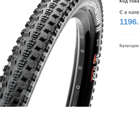
Код тов
Є в ная
1196.
Категорі