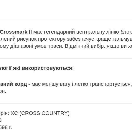
Crossmark II
має гегендарний центральну лінію блоків
влений рисунок протектору забезпечує краще гальмув
му діапазоні умов траси. Відмінний вибір, якщо ви 
логії які використовуються
:
аний корд -
має меншу вагу і легко транспортується,
он.
рія:
XC (CROSS COUNTRY)
0
 598
г.