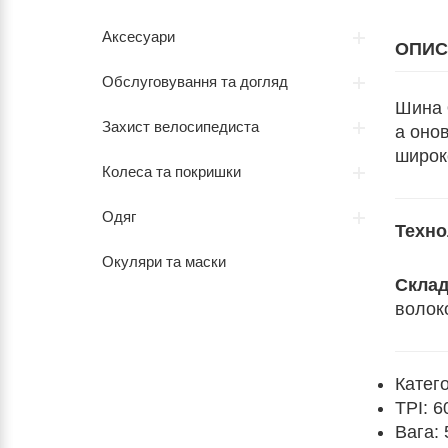
Аксесуари
ОПИС
Обслуговування та догляд
Шина
Захист велосипедиста
а оно
широко
Колеса та покришки
Одяг
Техно
Окуляри та маски
Склад
волок
Катего
TPI: 6
Вага: