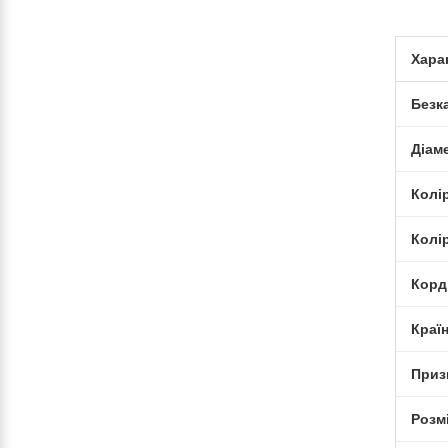
Хара
Безк
Діам
Колі
Колі
Корд
Краї
Приз
Розм