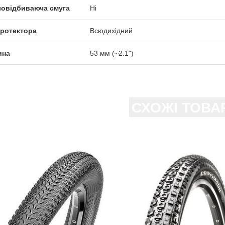
ловідбиваюча смуга
Ні
протектора
Всюдихідний
ина
53 мм (~2.1")
СХОЖІ ТОВА