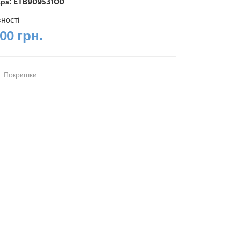
ара:
ETB90953100
вності
00 грн.
я:
Покришки