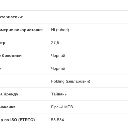
ктеристики:
амерне використання
Ні (tubed)
етр
27,5
р боковини
Чорний
р
Чорний
Folding (кевларовий)
на бренду
Тайвань
начення
Гірські MTB
ір по ISO (ETRTO)
53-584