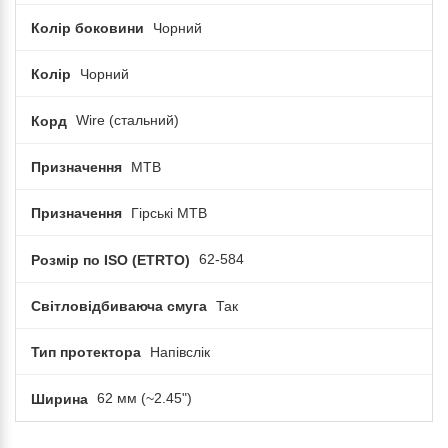
Колір боковини
Чорний
Колір
Чорний
Корд
Wire (cтальний)
Призначення
MTB
Призначення
Гірські MTB
Розмір по ISO (ETRTO)
62-584
Світловідбиваюча смуга
Так
Тип протектора
Напівслік
Ширина
62 мм (~2.45")