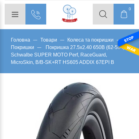
0
Головна
Товари
Колеса та покришки
Покришки
Покришка 27.5x2.40 650B (62-584)
Schwalbe SUPER MOTO Perf, RaceGuard,
MicroSkin, B/B-SK+RT HS605 ADDIX 67EPI B