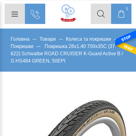
0
Головна
Товари
Колеса та покришки
Покришки
Покришка 28x1.40 700x35C (37-
622) Schwalbe ROAD CRUISER K-Guard Active B /
G HS484 GREEN, 50EPI