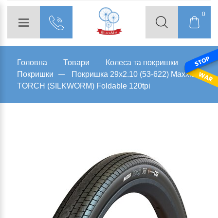
0
Головна
Товари
Колеса та покришки
Покришки
Покришка 29x2.10 (53-622) Maxxis
TORCH (SILKWORM) Foldable 120tpi