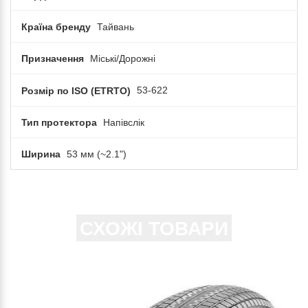
Країна бренду
Тайвань
Призначення
Міські/Дорожні
Розмір по ISO (ETRTO)
53-622
Тип протектора
Напівслік
Ширина
53 мм (~2.1")
СХОЖІ ТОВАРИ