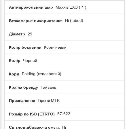
Антипрокольний шар
Maxxis EXO ( 4 )
Безкамерне використання
Ні (tubed)
Діаметр
29
Колір боковини
Коричневий
Колір
Чорний
Корд
Folding (кевларовий)
Країна бренду
Тайвань
Призначення
Гірські MTB
Розмір по ISO (ETRTO)
57-622
Світловідбиваюча смуга
Ні