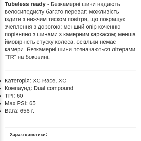
Tubeless ready
- Безкамерні шини надають
велосипедисту багато переваг: можливість
їздити з нижчим тиском повітря, що покращує
зчеплення з дорогою; менший опір коченню
порівняно з шинами з камерним каркасом; менша
ймовірність спуску колеса, оскільки немає
камери. Безкамерні шини позначаються літерами
"TR" на боковині.
Категорія: XC Race, XC
Компаунд:
Dual compound
TPI: 6
0
Max PSI: 65
Вага: 656
г.
Характеристики: