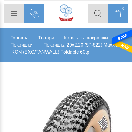
0
Головна
Товари
Колеса та покришки
Покришки
Покришка 29x2.20 (57-622) Maxxis
IKON (EXO/TANWALL) Foldable 60tpi