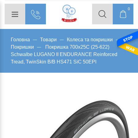
0
Головна
Товари
Колеса та покришки
Покришки
Покришка 700x25C (25-622)
Schwalbe LUGANO II ENDURANCE Reinforced
Tread, TwinSkin B/B HS471 SiC 50EPI