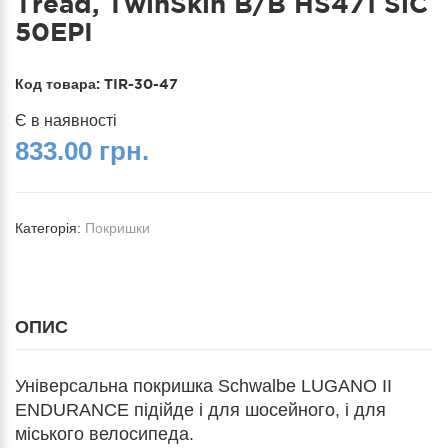
Tread, TwinSkin B/B HS471 SiC
50EPI
Код товара:
TIR-30-47
Є в наявності
833.00 грн.
Категорія:
Покришки
ОПИС
Універсальна покришка Schwalbe LUGANO II
ENDURANCE підійде і для шосейного, і для
міського велосипеда.