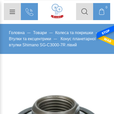
0
Головна
Товари
Колеса та покришки
Втулки та ексцентрики
Конус планетарної
втулки Shimano SG-C3000-7R лівий