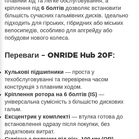
плавний хід та легке обслуговування, а
кріплення під
6 болтів
дозволяє встановити
більшість сучасних гальмівних дисків. Ідеально
підходить для гірських, гібридних або міських
велосипедів, особливо для апгрейду або
побудови нового колеса.
Переваги –
ONRIDE Hub 20F
:
Кулькові підшипники
— проста у
техобслуговуванні та перевірена часом
конструкція з плавним ходом.
Кріплення ротора на 6 болтів (IS)
—
універсальна сумісність з більшістю дискових
гальм.
Ексцентрик у комплекті
— втулка готова до
встановлення одразу після покупки, без
додаткових витрат.