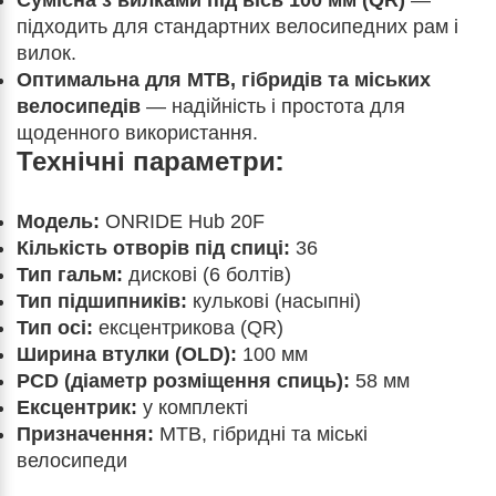
Сумісна з вилками під вісь 100 мм (QR)
—
підходить для стандартних велосипедних рам і
вилок.
Оптимальна для MTB, гібридів та міських
велосипедів
— надійність і простота для
щоденного використання.
Технічні параметри:
Модель:
ONRIDE Hub 20F
Кількість отворів під спиці:
36
Тип гальм:
дискові (6 болтів)
Тип підшипників:
кулькові (насыпні)
Тип осі:
ексцентрикова (QR)
Ширина втулки (OLD):
100 мм
PCD (діаметр розміщення спиць):
58 мм
Ексцентрик:
у комплекті
Призначення:
MTB, гібридні та міські
велосипеди