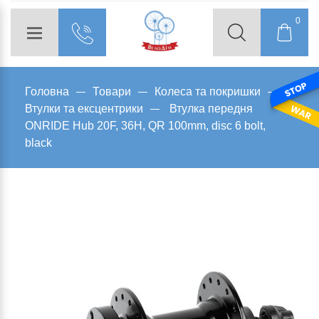
0
Головна
Товари
Колеса та покришки
Втулки та ексцентрики
Втулка передня
ONRIDE Hub 20F, 36H, QR 100mm, disc 6 bolt,
black