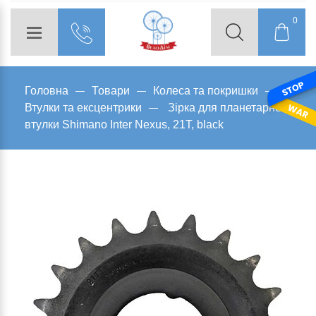
0
Головна
Товари
Колеса та покришки
Втулки та ексцентрики
Зірка для планетарної
втулки Shimano Inter Nexus, 21T, black