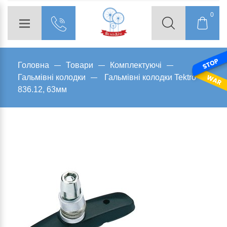
0
Головна
Товари
Комплектуючі
Гальмівні колодки
Гальмівні колодки Tektro
836.12, 63мм