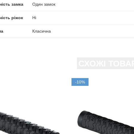
ність замка
Один замок
ність ріжок
Ні
ма
Класична
СХОЖІ ТОВА
-10%