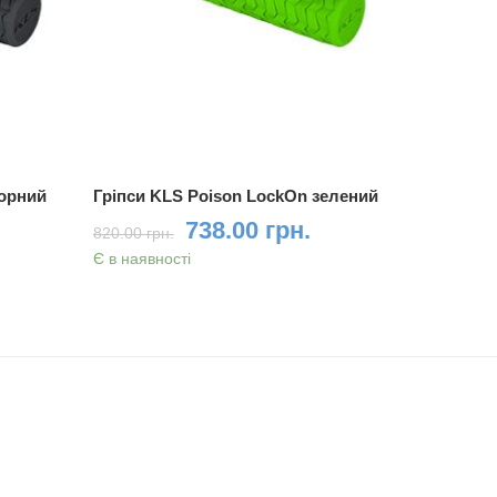
чорний
Гріпси KLS Poison LockOn зелений
Гріпси K
червоний
738.00 грн.
820.00 грн.
820.00 грн
Є в наявності
Є в магази