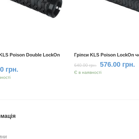
 KLS Poison Double LockOn
Гріпси KLS Poison LockOn 
й
576.00 грн.
640.00 грн.
0 грн.
Є в наявності
вності
мація
ини