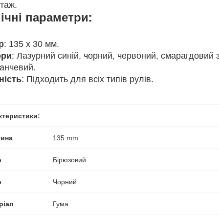
таж.
ічні параметри:
р
: 135 x 30 мм.
ори
: Лазурний синій, чорний, червоний, смарагдовий з
анчевий.
ність
: Підходить для всіх типів рулів.
ктеристики:
ина
135 mm
р
Бірюзовий
р
Чорний
ріал
Гума