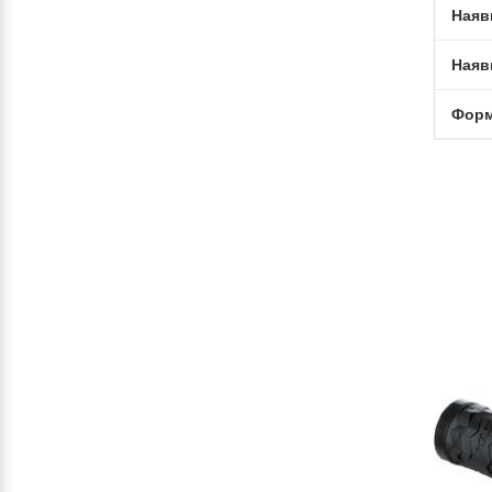
Наяв
Наяв
Фор
-10%