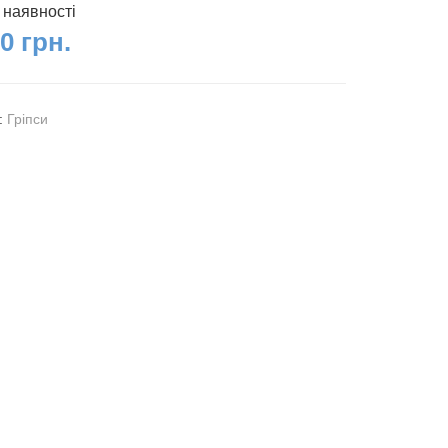
 наявності
0 грн.
я:
Гріпси