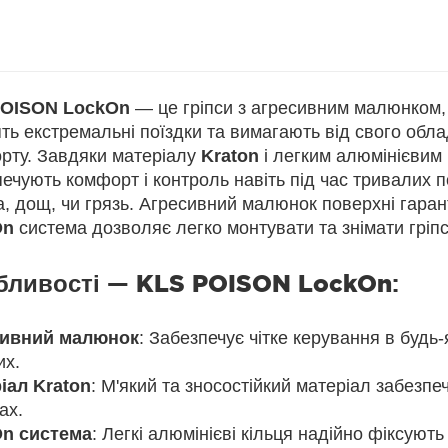
POISON LockOn
— це гріпси з агресивним малюнком, 
ть екстремальні поїздки та вимагають від свого обла
рту. Завдяки матеріалу
Kraton
і легким алюмінієвим 
ечують комфорт і контроль навіть під час тривалих п
, дощ, чи грязь. Агресивний малюнок поверхні гаран
On
система дозволяє легко монтувати та знімати гріпс
бливості —
KLS POISON LockOn
:
ивний малюнок
: Забезпечує чітке керування в будь
их.
іал Kraton
: М'який та зносостійкий матеріал забезп
ах.
n система
: Легкі алюмінієві кільця надійно фіксують