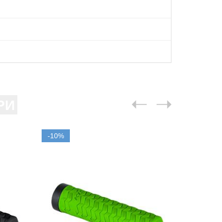
РИ
-10%
-10%