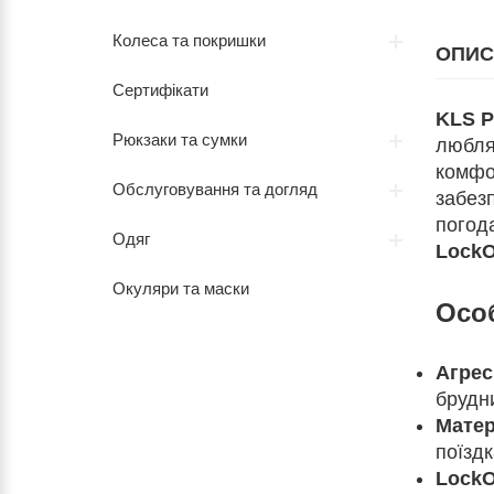
Колеса та покришки
ОПИС
Сертифікати
KLS 
Рюкзаки та сумки
любля
комфо
Обслуговування та догляд
забезп
погода
Одяг
Lock
Окуляри та маски
Осо
Агрес
брудн
Матер
поїздк
LockO