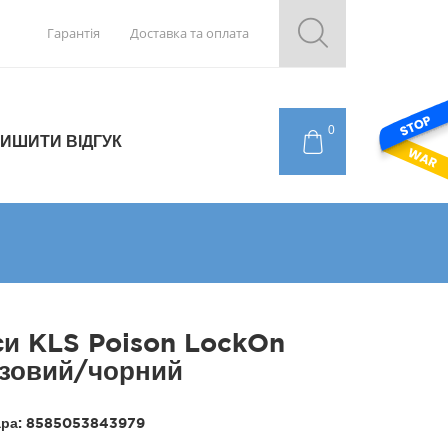
Гарантія
Доставка та оплата
0
ИШИТИ ВІДГУК
си KLS Poison LockOn
зовий/чорний
ара:
8585053843979