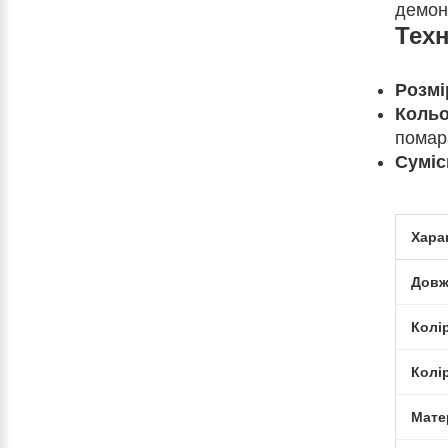
демон
Техн
Розмі
Коль
помар
Суміс
Хара
Довж
Колі
Колі
Мате