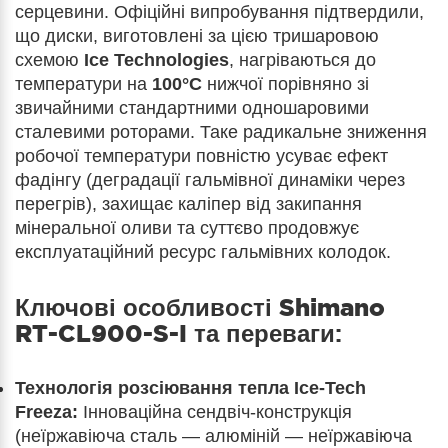
серцевини. Офіційні випробування підтвердили,
що диски, виготовлені за цією тришаровою
схемою
Ice Technologies
, нагріваються до
температури на
100°C
нижчої порівняно зі
звичайними стандартними одношаровими
сталевими роторами. Таке радикальне зниження
робочої температури повністю усуває ефект
фадінгу (деградації гальмівної динаміки через
перегрів), захищає каліпер від закипання
мінеральної оливи та суттєво продовжує
експлуатаційний ресурс гальмівних колодок.
Ключові особливості
Shimano
RT-CL900-S-I
та переваги:
Технологія розсіювання тепла Ice-Tech
Freeza:
Інноваційна сендвіч-конструкція
(неїржавіюча сталь — алюміній — неїржавіюча