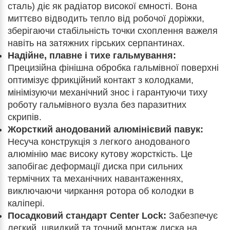
сталь) діє як радіатор високої ємності. Вона
миттєво відводить тепло від робочої доріжки,
зберігаючи стабільність точки схоплення важеля
навіть на затяжних гірських серпантинах.
Надійне, плавне і тихе гальмування:
Прецизійна фінішна обробка гальмівної поверхні
оптимізує фрикційний контакт з колодками,
мінімізуючи механічний знос і гарантуючи тиху
роботу гальмівного вузла без паразитних
скрипів.
Жорсткий анодований алюмінієвий павук:
Несуча конструкція з легкого анодованого
алюмінію має високу кутову жорсткість. Це
запобігає деформації диска при сильних
термічних та механічних навантаженнях,
виключаючи чиркання ротора об колодки в
каліпері.
Посадковий стандарт Center Lock:
Забезпечує
легкий, швидкий та точний монтаж диска на