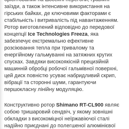
заїзди, а також інтенсивне використання на
гірських байках, де ключовими факторами є
стабільність і витривалість під навантаженням.
Ротор виготовлений відповідно до передової
концепції
Ice Technologies Freeza
, яка
забезпечує екстремально ефективне
розсіювання тепла при тривалому та
енергійному гальмуванні на затяжних крутих
спусках. Завдяки високоякісній прецизійній
машинній обробці робочої гальмівної поверхні,
цей диск повністю усуває набридливий скрип,
вібрації та сторонні шуми, гарантуючи
першокласну лінійну модуляцію.
Конструктивно ротор
Shimano RT-CL900
являє
собою тришаровий сендвіч, у якому зовнішні
обкладки з високоміцної неїржавіючої сталі
надійно приєднані до полегшеної алюмінієвої