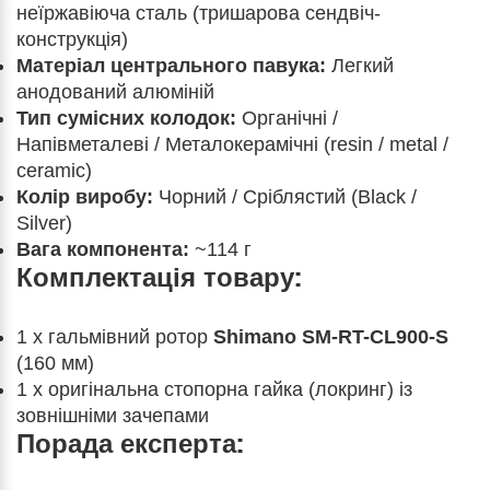
неїржавіюча сталь (тришарова сендвіч-
конструкція)
Матеріал центрального павука:
Легкий
анодований алюміній
Тип сумісних колодок:
Органічні /
Напівметалеві / Металокерамічні (resin / metal /
ceramic)
Колір виробу:
Чорний / Сріблястий (Black /
Silver)
Вага компонента:
~114 г
Комплектація товару:
1 х гальмівний ротор
Shimano SM-RT-CL900-S
(160 мм)
1 х оригінальна стопорна гайка (локринг) із
зовнішніми зачепами
Порада експерта: