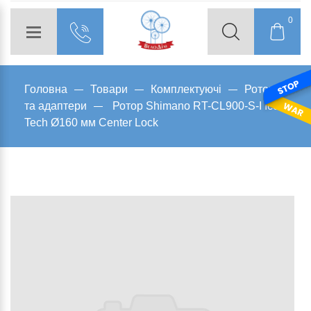
0
Головна
Товари
Комплектуючі
Ротори
та адаптери
Ротор Shimano RT-CL900-S-I Ice
Tech Ø160 мм Center Lock