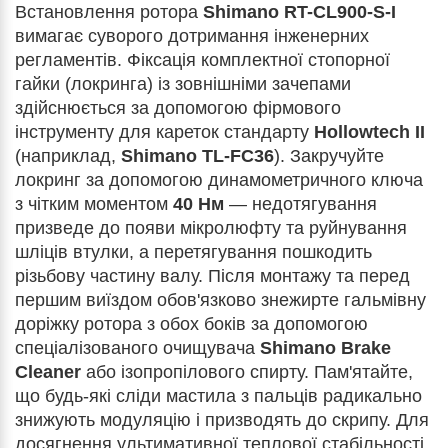
Встановлення ротора
Shimano RT-CL900-S-I
вимагає суворого дотримання інженерних
регламентів. Фіксація комплектної стопорної
гайки (локринга) із зовнішніми зачепами
здійснюється за допомогою фірмового
інструменту для кареток стандарту
Hollowtech II
(наприклад,
Shimano TL-FC36
). Закручуйте
локринг за допомогою динамометричного ключа
з чітким моментом
40 Нм
— недотягування
призведе до появи мікролюфту та руйнування
шліців втулки, а перетягування пошкодить
різьбову частину валу. Після монтажу та перед
першим виїздом обов'язково знежирте гальмівну
доріжку ротора з обох боків за допомогою
спеціалізованого очищувача
Shimano Brake
Cleaner
або ізопропілового спирту. Пам'ятайте,
що будь-які сліди мастила з пальців радикально
знижують модуляцію і призводять до скрипу. Для
досягнення ультимативної теплової стабільності,