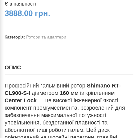
Є в наявності
3888.00 грн.
Категорія:
Ротори та адаптери
ОПИС
Професійний гальмівний ротор
Shimano RT-
CL900-S-I
діаметром
160 мм
із кріпленням
Center Lock
— це високої інженерної якості
компонент преміумсегмента, розроблений для
забезпечення максимальної потужності
уповільнення, бездоганної плавності та
абсолютної тиші роботи гальм. Цей диск
орієнтований на шосейні перегони, гравійні