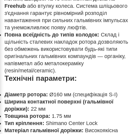
Freehub
або втулку колеса. Система шліцьового
з'єднання гарантує рівномірний розподіл
навантаження при сильних гальмівних імпульсах
та унеможливлює появу люфтів.
Повна всеїдність до типів колодок:
Склад і
щільність сталевих накладок ротора дозволяють
без обмежень використовувати будь-які типи
оригінальних гальмівних компаундів — органіку,
напівметал або металокераміку
(resin/metal/ceramic).
Технічні параметри:
Діаметр ротора:
Ø160 мм (специфікація S-I)
Ширина контактної поверхні (гальмівної
доріжки):
22 мм
Товщина ротора:
1.75 мм
Тип кріплення:
Shimano Center Lock
Матеріал гальмівної доріжки:
Високоякісна