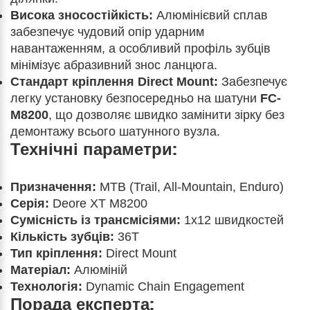
Висока зносостійкість:
Алюмінієвий сплав
забезпечує чудовий опір ударним
навантаженням, а особливий профіль зубців
мінімізує абразивний знос ланцюга.
Стандарт кріплення Direct Mount:
Забезпечує
легку установку безпосередньо на шатуни
FC-
M8200
, що дозволяє швидко замінити зірку без
демонтажу всього шатунного вузла.
Технічні параметри:
Призначення:
MTB (Trail, All-Mountain, Enduro)
Серія:
Deore XT M8200
Сумісність із трансмісіями:
1x12 швидкостей
Кількість зубців:
36T
Тип кріплення:
Direct Mount
Матеріал:
Алюміній
Технологія:
Dynamic Chain Engagement
Порада експерта: