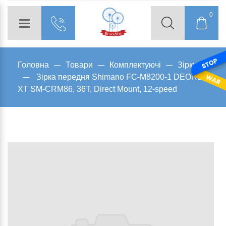
0
Головна
Товари
Комплектуючі
Зірки
Зірка передня Shimano FC-M8200-1 DEORE
XT SM-CRM86, 36T, Direct Mount, 12-speed