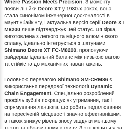
Where Passion Meets Precision
. З моменту
появи лінійки
Deore XT
у 1980-х роках, вона
стала синонімом інженерної досконалості в
маунтінбайкінгу, і актуальна версія серії
Deore XT
M8200
лише підтверджує цей статус. Ця зірка,
виготовлена з легкого та міцного алюмінієвого
сплаву, ідеально інтегрується з шатунами
Shimano Deore XT FC-M8200
, пропонуючи
райдерам ідеальний баланс між низькою вагою
та стійкістю до механічних навантажень.
Головною перевагою
Shimano SM-CRM86
є
використання передової технології
Dynamic
Chain Engagement
. Спеціально розроблений
профіль зубців покращує як утримання, так і
спрямування ланцюга, що робить педалювання
на пересіченій місцевості значно ефективнішим,
а також знижує рівень зносу завдяки меншому
тертю та абразивному впливу. Зірка кріпиться за