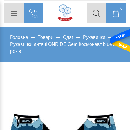
0
Головна
Товари
Одяг
Рукавички
Рукавички дитячі ONRIDE Gem Космонавт blue 5-6
років