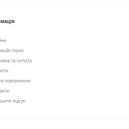
мація
ини
омайстерня
авка та оплата
нтія
и повернення
акти
шити відгук