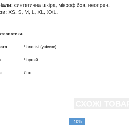
іали
: синтетична шкіра, мікрофібра, неопрен.
ри
: XS, S, M, L, XL, XXL.
ктеристики:
кого
Чоловічі (унісекс)
р
Чорний
н
Літо
СХОЖІ ТОВА
-10%