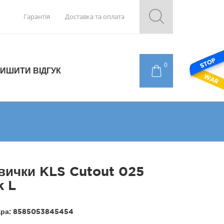
Гарантія
Доставка та оплата
0
ИШИТИ ВІДГУК
вички KLS Cutout 025
k L
ара:
8585053845454