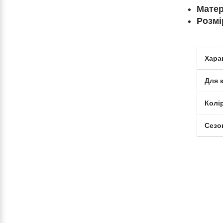
Матер
Розмі
Хара
Для 
Колі
Сезо
-10%