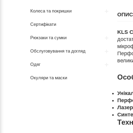
Колеса та покришки
ОПИС
Сертифікати
KLS C
Рюкзаки та сумки
достат
мікроф
Обслуговування та догляд
Перфо
велик
Одяг
Осо
Окуляри та маски
Уніка
Перф
Лазер
Синте
Техн