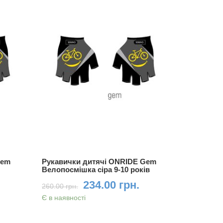
Gem
Рукавички дитячі ONRIDE Gem
Рукавичк
в
Велопосмішка сіра 9-10 років
Велопосмі
234.00 грн.
260.00 грн.
260.00 грн
Є в наявності
Немає в на