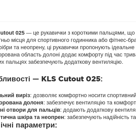
utout 025
— це рукавички з короткими пальцями, що 
ньо місця для спортивного годинника або фітнес-брас
ібри та неопрену, ці рукавички пропонують ідеальне
рована область долоні додає комфорту під час трива
их пальцях забезпечують додаткову вентиляцію.
бливості —
KLS Cutout 025
:
льний виріз
: дозволяє комфортно носити спортивний
орована долоня
: забезпечує вентиляцію та комфорт 
ні отвори для пальців
: додають додаткову вентиляц
тична шкіра та неопрен
: забезпечують надійність та
ічні параметри: