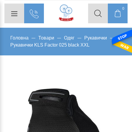
0
Головна
Товари
Одяг
Рукавички
Рукавички KLS Factor 025 black XXL