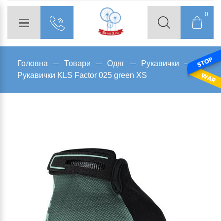
0
Головна
Товари
Одяг
Рукавички
Рукавички KLS Factor 025 green XS