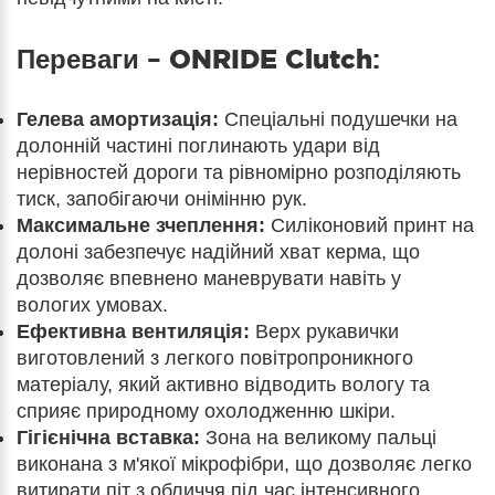
Переваги –
ONRIDE Clutch
:
Гелева амортизація:
Спеціальні подушечки на
долонній частині поглинають удари від
нерівностей дороги та рівномірно розподіляють
тиск, запобігаючи онімінню рук.
Максимальне зчеплення:
Силіконовий принт на
долоні забезпечує надійний хват керма, що
дозволяє впевнено маневрувати навіть у
вологих умовах.
Ефективна вентиляція:
Верх рукавички
виготовлений з легкого повітропроникного
матеріалу, який активно відводить вологу та
сприяє природному охолодженню шкіри.
Гігієнічна вставка:
Зона на великому пальці
виконана з м'якої мікрофібри, що дозволяє легко
витирати піт з обличчя під час інтенсивного