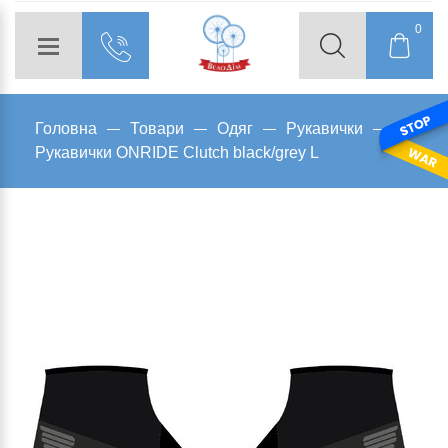
0
Головна
Товари
Одяг
Рукавички
Рукавички ONRIDE Clutch black/grey L