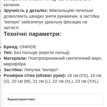
катання.
Зручність у деталях:
Міжпальцеві петельки
дозволяють швидко зняти рукавички, а застібка
"велкро" забезпечує ідеальну фіксацію на
зап'ясті.
Технічні параметри:
Бренд:
ONRIDE
Тип:
Без пальців (короткі пальці)
Матеріали:
Повітропроникний синтетичний верх,
мікрофібра
Застібка:
Липучка "велкро"
Розмірна сітка (обхват руки):
18 см (XS), 19 см
(S), 20 см (M), 21 см (L), 22 см (XL), 23 см (XXL)
Характеристики: