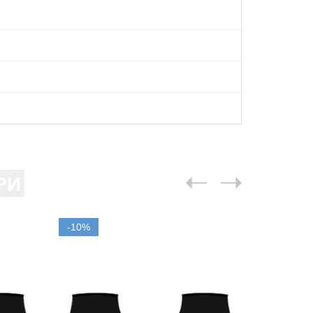
РИ
-10%
-10%