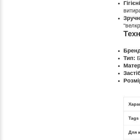
Гігієн
витира
Зручн
"велкр
Техн
Бренд
Тип:
Б
Матер
Засті
Розмі
Хара
Tags
Для 