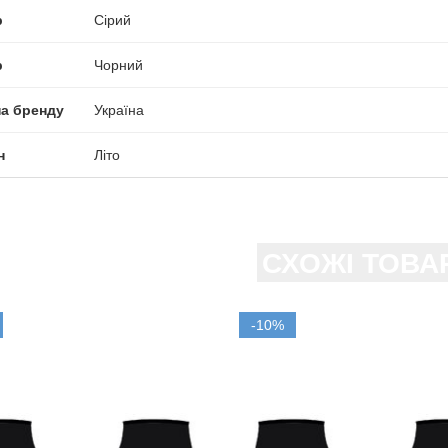
р
Сірий
р
Чорний
на бренду
Україна
н
Літо
СХОЖІ ТОВА
-10%