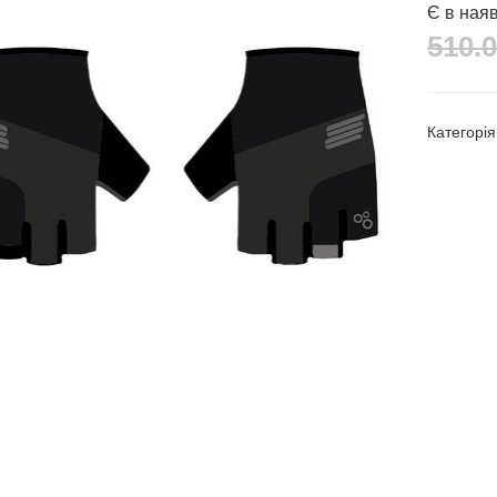
Є в ная
510.0
Категорі