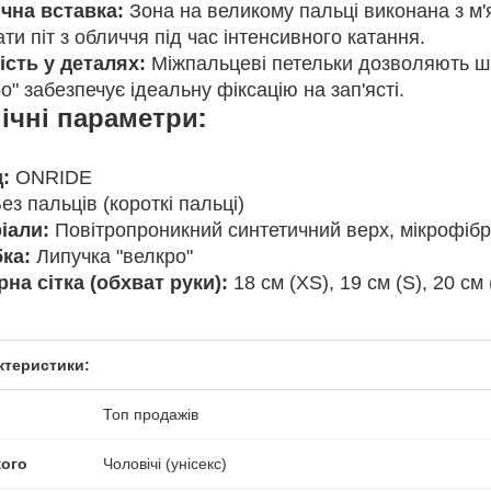
ічна вставка:
Зона на великому пальці виконана з м'
ти піт з обличчя під час інтенсивного катання.
ість у деталях:
Міжпальцеві петельки дозволяють шв
о" забезпечує ідеальну фіксацію на зап'ясті.
ічні параметри:
:
ONRIDE
ез пальців (короткі пальці)
іали:
Повітропроникний синтетичний верх, мікрофіб
бка:
Липучка "велкро"
рна сітка (обхват руки):
18 см (XS), 19 см (S), 20 см 
ктеристики:
Топ продажів
кого
Чоловічі (унісекс)