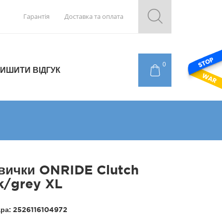
Гарантія
Доставка та оплата
0
ИШИТИ ВІДГУК
вички ONRIDE Clutch
k/grey XL
ара:
2526116104972