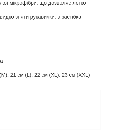
якої мікрофібри, що дозволяє легко
идко зняти рукавички, а застібка
ра
(M), 21 см (L), 22 см (XL), 23 см (XXL)