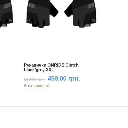
Рукавички ONRIDE Clutch
Рукавичк
black/grey XXL
grey/bord
459.00 грн.
510.00 грн.
510.00 грн
Є в наявності
Є в наявно