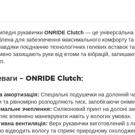
ипедні рукавички
ONRIDE Clutch
— це універсальна 
блена для забезпечення максимального комфорту та к
Завдяки поєднанню технологічних гелевих вставок та 
ивно захищають руки від втоми та вібрацій, залишаю
ті.
еваги –
ONRIDE Clutch
:
а амортизація:
Спеціальні подушечки на долонній ча
 та рівномірно розподіляють тиск, запобігаючи онімі
мальне зчеплення:
Силіконовий принт на долоні за
ляє впевнено маневрувати навіть у вологих умовах.
ивна вентиляція:
Верх рукавички виготовлений з ле
но відводить вологу та сприяє природному охолодже