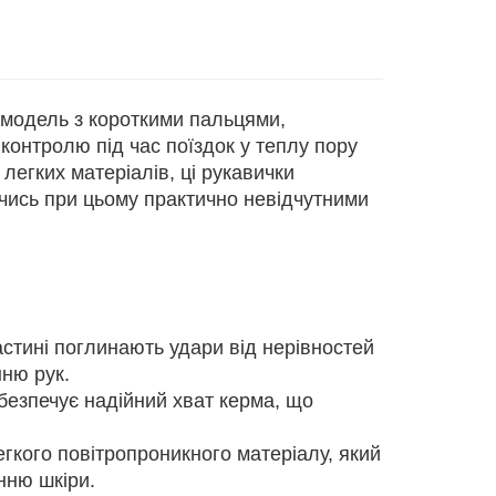
модель з короткими пальцями,
онтролю під час поїздок у теплу пору
легких матеріалів, ці рукавички
чись при цьому практично невідчутними
стині поглинають удари від нерівностей
нню рук.
безпечує надійний хват керма, що
гкого повітропроникного матеріалу, який
нню шкіри.