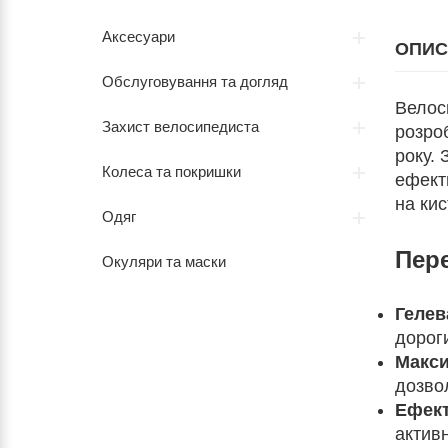
Аксесуари
ОПИС
Обслуговування та догляд
Велос
Захист велосипедиста
розро
року. 
Колеса та покришки
ефект
на кис
Одяг
Пер
Окуляри та маски
Гелев
дороги
Макси
дозво
Ефект
актив