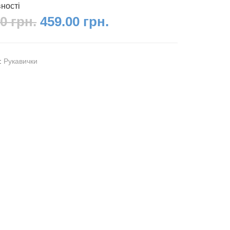
вності
0 грн.
459.00 грн.
я:
Рукавички