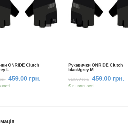
чки ONRIDE Clutch
Рукавички ONRIDE Clutch
rey L
black/grey M
459.00 грн.
459.00 грн.
рн.
510.00 грн.
вності
Є в наявності
мація