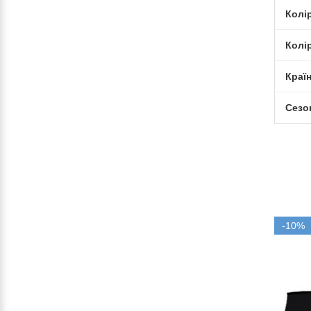
Колі
Колі
Краї
Сезо
-10%
-10%