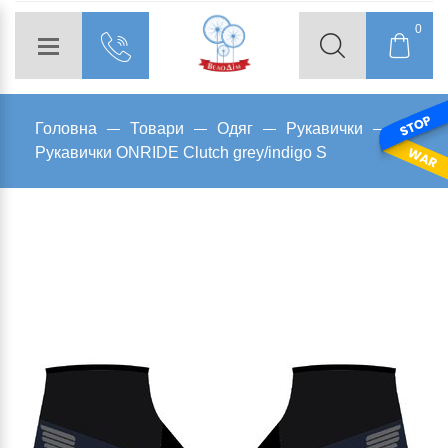
0
Головна
Товари
Одяг
Рукавички
Рукавички ONRIDE Clutch grey/indigo S