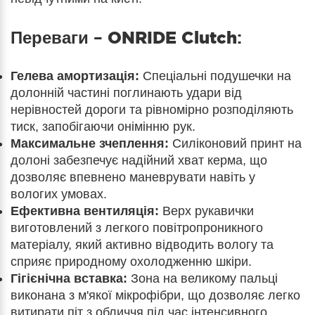
Переваги –
ONRIDE Clutch
:
Гелева амортизація:
Спеціальні подушечки на
долонній частині поглинають удари від
нерівностей дороги та рівномірно розподіляють
тиск, запобігаючи онімінню рук.
Максимальне зчеплення:
Силіконовий принт на
долоні забезпечує надійний хват керма, що
дозволяє впевнено маневрувати навіть у
вологих умовах.
Ефективна вентиляція:
Верх рукавички
виготовлений з легкого повітропроникного
матеріалу, який активно відводить вологу та
сприяє природному охолодженню шкіри.
Гігієнічна вставка:
Зона на великому пальці
виконана з м'якої мікрофібри, що дозволяє легко
витирати піт з обличчя під час інтенсивного