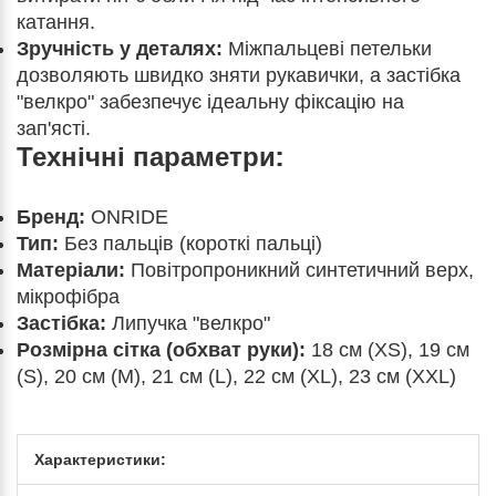
катання.
Зручність у деталях:
Міжпальцеві петельки
дозволяють швидко зняти рукавички, а застібка
"велкро" забезпечує ідеальну фіксацію на
зап'ясті.
Технічні параметри:
Бренд:
ONRIDE
Тип:
Без пальців (короткі пальці)
Матеріали:
Повітропроникний синтетичний верх,
мікрофібра
Застібка:
Липучка "велкро"
Розмірна сітка (обхват руки):
18 см (XS), 19 см
(S), 20 см (M), 21 см (L), 22 см (XL), 23 см (XXL)
Характеристики: