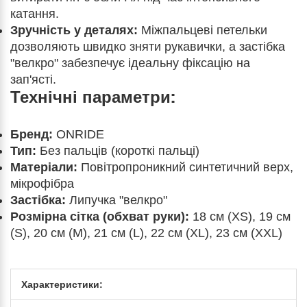
катання.
Зручність у деталях:
Міжпальцеві петельки
дозволяють швидко зняти рукавички, а застібка
"велкро" забезпечує ідеальну фіксацію на
зап'ясті.
Технічні параметри:
Бренд:
ONRIDE
Тип:
Без пальців (короткі пальці)
Матеріали:
Повітропроникний синтетичний верх,
мікрофібра
Застібка:
Липучка "велкро"
Розмірна сітка (обхват руки):
18 см (XS), 19 см
(S), 20 см (M), 21 см (L), 22 см (XL), 23 см (XXL)
Характеристики: