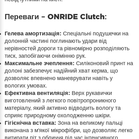
Переваги –
ONRIDE Clutch
:
Гелева амортизація:
Спеціальні подушечки на
долонній частині поглинають удари від
нерівностей дороги та рівномірно розподіляють
тиск, запобігаючи онімінню рук.
Максимальне зчеплення:
Силіконовий принт на
долоні забезпечує надійний хват керма, що
дозволяє впевнено маневрувати навіть у
вологих умовах.
Ефективна вентиляція:
Верх рукавички
виготовлений з легкого повітропроникного
матеріалу, який активно відводить вологу та
сприяє природному охолодженню шкіри.
Гігієнічна вставка:
Зона на великому пальці
виконана з м'якої мікрофібри, що дозволяє легко
витирати піт з обличчя під час інтенсивного