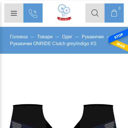
0
Головна
Товари
Одяг
Рукавички
Рукавички ONRIDE Clutch grey/indigo XS