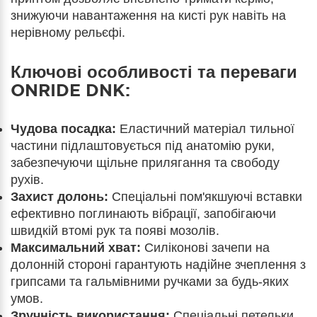
знижуючи навантаження на кисті рук навіть на
нерівному рельєфі.
Ключові особливості та переваги
ONRIDE DNK:
Чудова посадка:
Еластичний матеріал тильної
частини підлаштовується під анатомію руки,
забезпечуючи щільне прилягання та свободу
рухів.
Захист долонь:
Спеціальні пом'якшуючі вставки
ефективно поглинають вібрації, запобігаючи
швидкій втомі рук та появі мозолів.
Максимальний хват:
Силіконові зачепи на
долонній стороні гарантують надійне зчеплення з
грипсами та гальмівними ручками за будь-яких
умов.
Зручність використання:
Спеціальні петельки