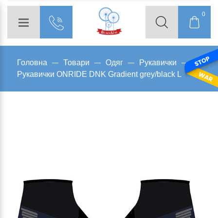
0
Головна
Товари
Одяг
Рукавички
Рукавички ONRIDE DNK Gradient grey/black L