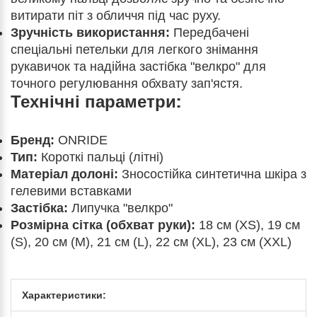
витирати піт з обличчя під час руху.
Зручність використання:
Передбачені
спеціальні петельки для легкого знімання
рукавичок та надійна застібка "велкро" для
точного регулювання обхвату зап'ястя.
Технічні параметри:
Бренд:
ONRIDE
Тип:
Короткі пальці (літні)
Матеріал долоні:
Зносостійка синтетична шкіра з
гелевими вставками
Застібка:
Липучка "велкро"
Розмірна сітка (обхват руки):
18 см (XS), 19 см
(S), 20 см (M), 21 см (L), 22 см (XL), 23 см (XXL)
Характеристики: