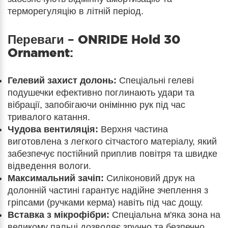
терморегуляцію в літній період.
Переваги –
ONRIDE Hold 30
Ornament
:
Гелевий захист долонь:
Спеціальні гелеві
подушечки ефективно поглинають удари та
вібрації, запобігаючи онімінню рук під час
тривалого катання.
Чудова вентиляція:
Верхня частина
виготовлена з легкого сітчастого матеріалу, який
забезпечує постійний приплив повітря та швидке
відведення вологи.
Максимальний зачіп:
Силіконовий друк на
долонній частині гарантує надійне зчеплення з
гріпсами (ручками керма) навіть під час дощу.
Вставка з мікрофібри:
Спеціальна м'яка зона на
великому пальці дозволяє зручно та безпечно