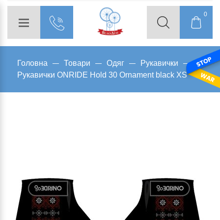
0
Головна
Товари
Одяг
Рукавички
Рукавички ONRIDE Hold 30 Ornament black XS