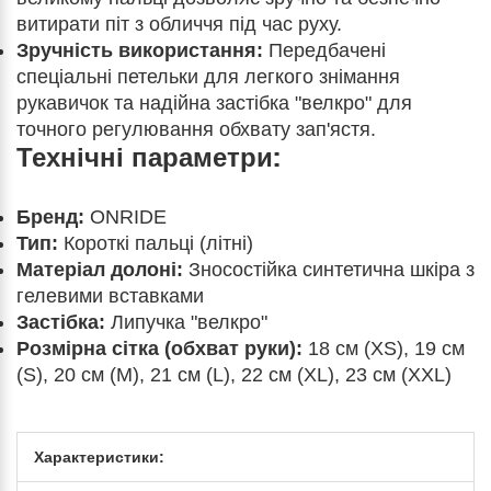
витирати піт з обличчя під час руху.
Зручність використання:
Передбачені
спеціальні петельки для легкого знімання
рукавичок та надійна застібка "велкро" для
точного регулювання обхвату зап'ястя.
Технічні параметри:
Бренд:
ONRIDE
Тип:
Короткі пальці (літні)
Матеріал долоні:
Зносостійка синтетична шкіра з
гелевими вставками
Застібка:
Липучка "велкро"
Розмірна сітка (обхват руки):
18 см (XS), 19 см
(S), 20 см (M), 21 см (L), 22 см (XL), 23 см (XXL)
Характеристики: