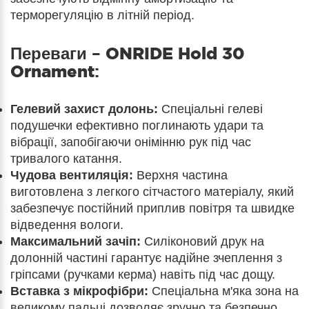
терморегуляцію в літній період.
Переваги –
ONRIDE Hold 30
Ornament
:
Гелевий захист долонь:
Спеціальні гелеві
подушечки ефективно поглинають удари та
вібрації, запобігаючи онімінню рук під час
тривалого катання.
Чудова вентиляція:
Верхня частина
виготовлена з легкого сітчастого матеріалу, який
забезпечує постійний приплив повітря та швидке
відведення вологи.
Максимальний зачіп:
Силіконовий друк на
долонній частині гарантує надійне зчеплення з
гріпсами (ручками керма) навіть під час дощу.
Вставка з мікрофібри:
Спеціальна м'яка зона на
великому пальці дозволяє зручно та безпечно