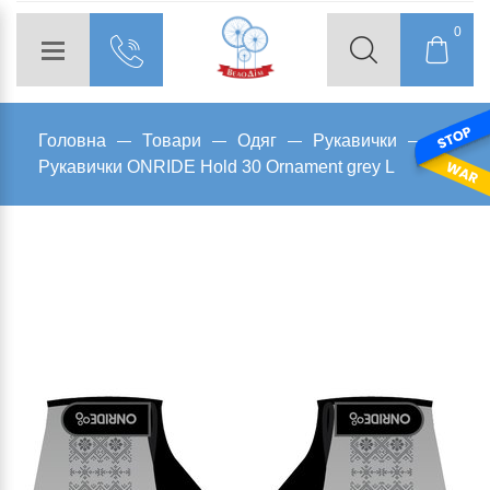
0
Головна
Товари
Одяг
Рукавички
Рукавички ONRIDE Hold 30 Ornament grey L