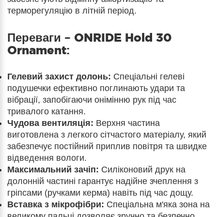
терморегуляцію в літній період.
Переваги –
ONRIDE Hold 30
Ornament
:
Гелевий захист долонь:
Спеціальні гелеві
подушечки ефективно поглинають удари та
вібрації, запобігаючи онімінню рук під час
тривалого катання.
Чудова вентиляція:
Верхня частина
виготовлена з легкого сітчастого матеріалу, який
забезпечує постійний приплив повітря та швидке
відведення вологи.
Максимальний зачіп:
Силіконовий друк на
долонній частині гарантує надійне зчеплення з
гріпсами (ручками керма) навіть під час дощу.
Вставка з мікрофібри:
Спеціальна м'яка зона на
великому пальці дозволяє зручно та безпечно