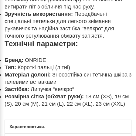
витирати піт з обличчя під час руху.
Зручність використання:
Передбачені
спеціальні петельки для легкого знімання
рукавичок та надійна застібка "велкро" для
точного регулювання обхвату зап'ястя.
Технічні параметри:
Бренд:
ONRIDE
Тип:
Короткі пальці (літні)
Матеріал долоні:
Зносостійка синтетична шкіра з
гелевими вставками
Застібка:
Липучка "велкро"
Розмірна сітка (обхват руки):
18 см (XS), 19 см
(S), 20 см (M), 21 см (L), 22 см (XL), 23 см (XXL)
Характеристики: