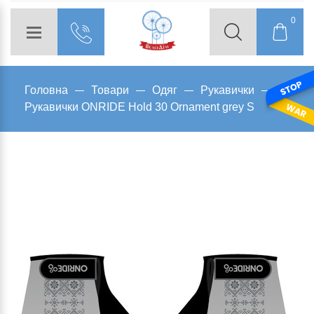
0
Головна
Товари
Одяг
Рукавички
Рукавички ONRIDE Hold 30 Ornament grey S