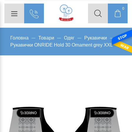
0
Головна
Товари
Одяг
Рукавички
Рукавички ONRIDE Hold 30 Ornament grey XXL