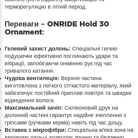
терморегуляцію в літній період.
Переваги –
ONRIDE Hold 30
Ornament
:
Гелевий захист долонь:
Спеціальні гелеві
подушечки ефективно поглинають удари та
вібрації, запобігаючи онімінню рук під час
тривалого катання.
Чудова вентиляція:
Верхня частина
виготовлена з легкого сітчастого матеріалу, який
забезпечує постійний приплив повітря та швидке
відведення вологи.
Максимальний зачіп:
Силіконовий друк на
долонній частині гарантує надійне зчеплення з
гріпсами (ручками керма) навіть під час дощу.
Вставка з мікрофібри:
Спеціальна м'яка зона на
великому пальці дозволяє зручно та безпечно