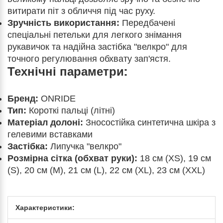
витирати піт з обличчя під час руху.
Зручність використання:
Передбачені
спеціальні петельки для легкого знімання
рукавичок та надійна застібка "велкро" для
точного регулювання обхвату зап'ястя.
Технічні параметри:
Бренд:
ONRIDE
Тип:
Короткі пальці (літні)
Матеріал долоні:
Зносостійка синтетична шкіра з
гелевими вставками
Застібка:
Липучка "велкро"
Розмірна сітка (обхват руки):
18 см (XS), 19 см
(S), 20 см (M), 21 см (L), 22 см (XL), 23 см (XXL)
Характеристики: