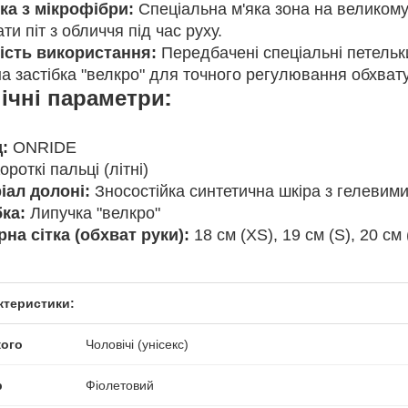
ка з мікрофібри:
Спеціальна м'яка зона на великому
ти піт з обличчя під час руху.
ість використання:
Передбачені спеціальні петельки
а застібка "велкро" для точного регулювання обхвату
ічні параметри:
:
ONRIDE
ороткі пальці (літні)
іал долоні:
Зносостійка синтетична шкіра з гелевим
бка:
Липучка "велкро"
рна сітка (обхват руки):
18 см (XS), 19 см (S), 20 см 
ктеристики:
кого
Чоловічі (унісекс)
р
Фіолетовий