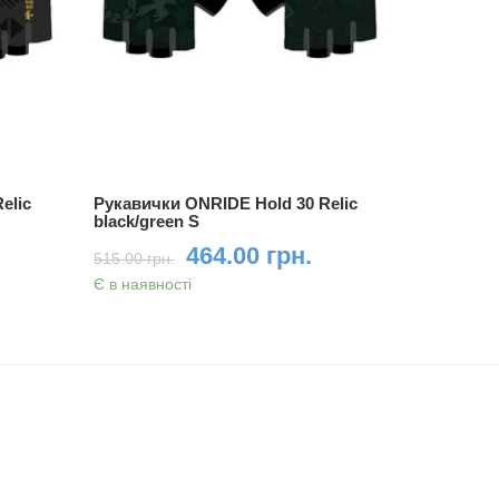
elic
Рукавички ONRIDE Hold 30 Relic
Рукавички
black/green S
black/yel
464.00 грн.
515.00 грн.
515.00 грн
Є в наявності
Є в наявно