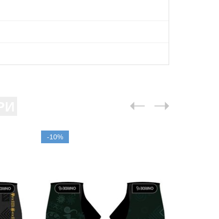
РИ
-10%
-10%