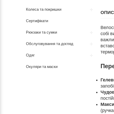
Колеса та покришки
ОПИС
Сертифікати
Велос
Рюкзаки та сумки
собі в
важли
Обслуговування та догляд
вставо
термор
Одяг
Пер
Окуляри та маски
Гелев
запобі
Чудов
пості
Макси
(ручка