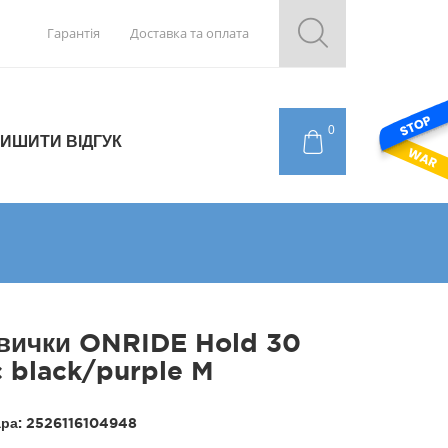
Гарантія
Доставка та оплата
0
ИШИТИ ВІДГУК
вички ONRIDE Hold 30
c black/purple M
ара:
2526116104948