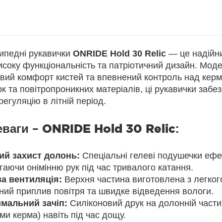
ипедні рукавички
ONRIDE Hold 30 Relic
— це надійни
исоку функціональність та патріотичний дизайн. Мод
вий комфорт кистей та впевнений контроль над керм
к та повітропроникних матеріалів, ці рукавички забе
егуляцію в літній період.
еваги –
ONRIDE Hold 30 Relic
:
ий захист долонь:
Спеціальні гелеві подушечки ефек
гаючи онімінню рук під час тривалого катання.
а вентиляція:
Верхня частина виготовлена з легкого
йний приплив повітря та швидке відведення вологи.
мальний зачіп:
Силіконовий друк на долонній частин
ми керма) навіть під час дощу.