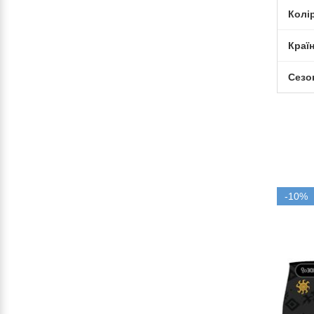
Колі
Краї
Сезо
-10%
-10%