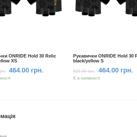
чки ONRIDE Hold 30 Relic
Рукавички ONRIDE Hold 30 R
ellow XS
black/yellow S
464.00 грн.
464.00 грн.
рн.
515.00 грн.
вності
Є в наявності
мація
ини