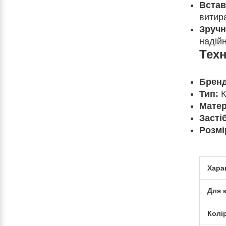
Встав
витира
Зручн
надійн
Техн
Бренд
Тип:
К
Матер
Засті
Розмі
Хара
Для 
Колі