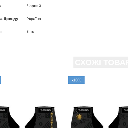
р
Чорний
на бренду
Україна
н
Літо
СХОЖІ ТОВА
-10%