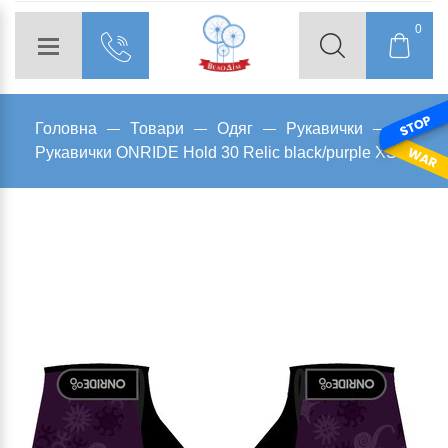
0
Головна
Товари
Одяг
Рукавички
Рукавички ONRIDE Hold 30 Relic black/purple XS