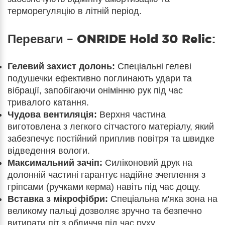
терморегуляцію в літній період.
Переваги –
ONRIDE Hold 30 Relic
:
Гелевий захист долонь:
Спеціальні гелеві
подушечки ефективно поглинають удари та
вібрації, запобігаючи онімінню рук під час
тривалого катання.
Чудова вентиляція:
Верхня частина
виготовлена з легкого сітчастого матеріалу, який
забезпечує постійний приплив повітря та швидке
відведення вологи.
Максимальний зачіп:
Силіконовий друк на
долонній частині гарантує надійне зчеплення з
гріпсами (ручками керма) навіть під час дощу.
Вставка з мікрофібри:
Спеціальна м'яка зона на
великому пальці дозволяє зручно та безпечно
витирати піт з обличчя під час руху.