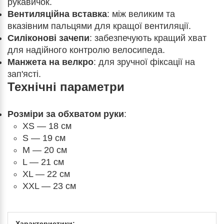
рукавичок.
Вентиляційна вставка
: між великим та
вказівним пальцями для кращої вентиляції.
Силіконові зачепи
: забезпечують кращий хват
для надійного контролю велосипеда.
Манжета на велкро
: для зручної фіксації на
зап'ясті.
Технічні параметри
Розміри за обхватом руки
:
XS
— 18 см
S — 19 см
M — 20 см
L — 21 см
XL — 22 см
XXL — 23 см
Характеристики: