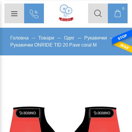
0
Головна
Товари
Одяг
Рукавички
Рукавички ONRIDE TID 20 Pave coral M