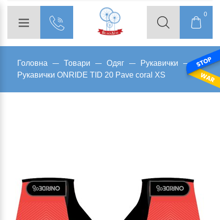
0
Головна
Товари
Одяг
Рукавички
Рукавички ONRIDE TID 20 Pave coral XS