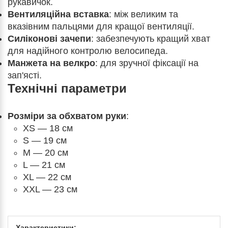
рукавичок.
Вентиляційна вставка
: між великим та
вказівним пальцями для кращої вентиляції.
Силіконові зачепи
: забезпечують кращий хват
для надійного контролю велосипеда.
Манжета на велкро
: для зручної фіксації на
зап'ясті.
Технічні параметри
Розміри за обхватом руки
:
XS
— 18 см
S — 19 см
M — 20 см
L — 21 см
XL — 22 см
XXL — 23 см
Характеристики: